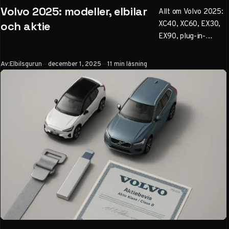
Volvo 2025: modeller, elbilar
Allt om Volvo 2025:
XC40, XC60, EX30,
och aktie
EX90, plug-in-
hybrider, LiDAR-
säkerhet och aktie
Publicerad
Av:
Elbilsgurun
december 1, 2025
11 min läsning
(VOLCAR B). Välj
rätt modell med vår
guide – räckvidd,
priser, laddning och
köptips.