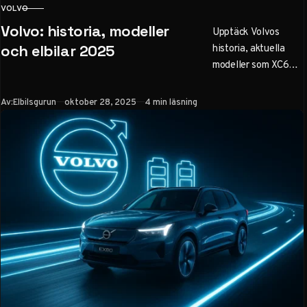
VOLVO
KATEGORI
Volvo: historia, modeller
Upptäck Volvos
historia, aktuella
och elbilar 2025
modeller som XC60
och EX30,
säkerhetsinnovation
Publicerad
Av:
Elbilsgurun
oktober 28, 2025
4 min läsning
er och elbilsplaner
till 2030. Läs om
aktieprognos och
populära bilar för
familjer i Sverige.