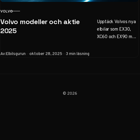
VOLVO
KATEGORI
Volvo modeller och aktie
Upptäck Volvos nya
elbilar som EX30,
2025
XC60 och EX90 med
räckvidd upp till 600
km. Läs om
Publicerad
Av:
Elbilsgurun
oktober 28, 2025
3 min läsning
innovationer,
hållbarhet och
aktieutveckling för
Volvo Cars inför
2025 – perfekt för
© 2026
bilentusiaster och
investerare.