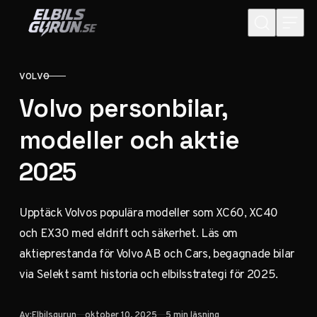
Hoppa till innehåll
VOLVO
KATEGORI
Volvo personbilar,
modeller och aktie
2025
Upptäck Volvos populära modeller som XC60, XC40
och EX30 med eldrift och säkerhet. Läs om
aktieprestanda för Volvo AB och Cars, begagnade bilar
via Selekt samt historia och elbilsstrategi för 2025.
Publicerad
Av:
Elbilsgurun
oktober 10, 2025
5 min läsning