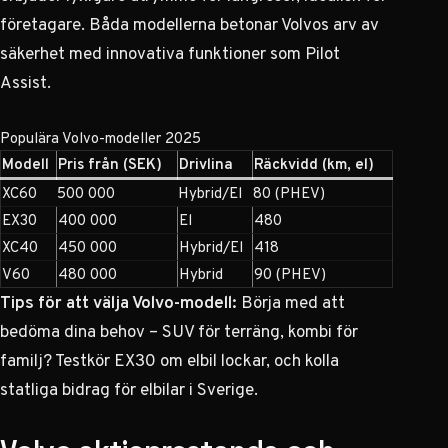
företagare. Båda modellerna betonar Volvos arv av
säkerhet med innovativa funktioner som Pilot
Assist.
Populära Volvo-modeller 2025
Modell
Pris från (SEK)
Drivlina
Räckvidd (km, el)
XC60
500 000
Hybrid/El
80 (PHEV)
EX30
400 000
El
480
XC40
450 000
Hybrid/El
418
V60
480 000
Hybrid
90 (PHEV)
Tips för att välja Volvo-modell:
Börja med att
bedöma dina behov – SUV för terräng, kombi för
familj? Testkör EX30 om elbil lockar, och kolla
statliga bidrag för elbilar i Sverige.