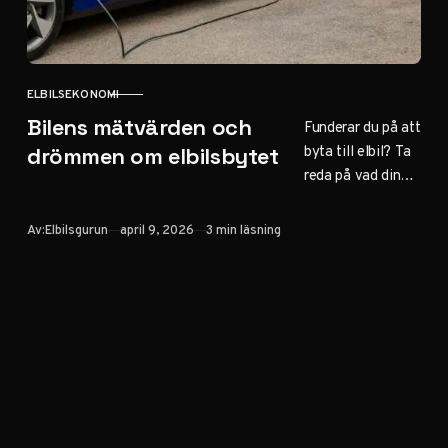
ELBILSEKONOMI
KATEGORI
Bilens mätvärden och
Funderar du på att
byta till elbil? Ta
drömmen om elbilsbytet
reda på vad din
nuvarande bil är
värd först – en
Publicerad
Av:
Elbilsgurun
april 9, 2026
3 min läsning
avgörande faktor
för att räkna hem
ditt bilbyte.