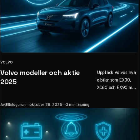
VOLVO
KATEGORI
Volvo modeller och aktie
Upptäck Volvos nya
elbilar som EX30,
2025
XC60 och EX90 med
räckvidd upp till 600
km. Läs om
Publicerad
Av:
Elbilsgurun
oktober 28, 2025
3 min läsning
innovationer,
hållbarhet och
aktieutveckling för
Volvo Cars inför
2025 – perfekt för