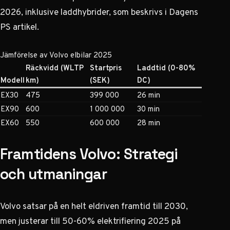
2026, inklusive laddhybrider, som beskrivs i
Dagens
PS artikel
.
Jämförelse av Volvo elbilar 2025
Räckvidd (WLTP
Startpris
Laddtid (0-80%
Modell
km)
(SEK)
DC)
EX30
475
399 000
26 min
EX90
600
1 000 000
30 min
EX60
550
600 000
28 min
Framtidens Volvo: Strategi
och utmaningar
Volvo satsar på en helt eldriven framtid till 2030,
men justerar till 50-60% elektrifiering 2025 på