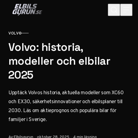
Hoppa till innehåll
VOLVO
KATEGORI
Volvo: historia,
modeller och elbilar
2025
Upptäck Volvos historia, aktuella modeller som XC60
och EX30, säkerhetsinnovationer och elbilsplaner till
2030. Läs om aktieprognos och populära bilar för
familjer i Sverige.
Publicerad
Av:
Elbilsgurun
oktober 28, 2025
4 min läsning