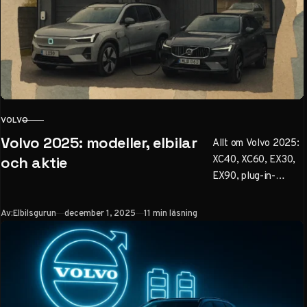
VOLVO
KATEGORI
Volvo 2025: modeller, elbilar
Allt om Volvo 2025:
XC40, XC60, EX30,
och aktie
EX90, plug-in-
hybrider, LiDAR-
säkerhet och aktie
Publicerad
Av:
Elbilsgurun
december 1, 2025
11 min läsning
(VOLCAR B). Välj
rätt modell med vår
guide – räckvidd,
priser, laddning och
köptips.