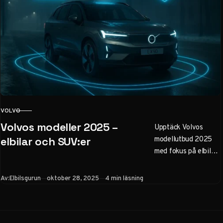
bilentusiaster och
investerare.
VOLVO
KATEGORI
Volvos modeller 2025 –
Upptäck Volvos
modellutbud 2025
elbilar och SUV:er
med fokus på elbilar
som EX30, EX90 och
nya EX60. Från
Publicerad
Av:
Elbilsgurun
oktober 28, 2025
4 min läsning
säkra SUV:er som
XC60 till hybrider
och sedanmodeller.
Läs om räckvidd,