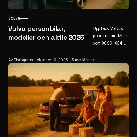
VOLVO
KATEGORI
Volvo personbilar,
Upptäck Volvos
populära modeller
modeller och aktie 2025
som XC60, XC40
och EX30 med
eldrift och
Publicerad
Av:
Elbilsgurun
oktober 10, 2025
5 min läsning
säkerhet. Läs om
aktieprestanda för
Volvo AB och
Cars, begagnade
bilar via Selekt
samt historia och
elbilsstrategi för
2025.