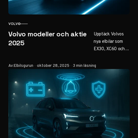
VOLVO
KATEGORI
Volvo modeller och aktie
Upptäck Volvos
nya elbilar som
2025
EX30, XC60 och
EX90 med
räckvidd upp till
Publicerad
Av:
Elbilsgurun
oktober 28, 2025
3 min läsning
600 km. Läs om
innovationer,
hållbarhet och
aktieutveckling
för Volvo Cars
inför 2025 –
perfekt för
bilentusiaster och
investerare.