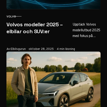
VOLVO
KATEGORI
Volvos modeller 2025 –
Upptäck Volvos
modellutbud 2025
elbilar och SUV:er
med fokus på
elbilar som EX30,
EX90 och nya
Publicerad
Av:
Elbilsgurun
oktober 28, 2025
4 min läsning
EX60. Från säkra
SUV:er som XC60
till hybrider och
sedanmodeller.
Läs om räckvidd,
priser och
hållbarhet för din
nästa Volvo.