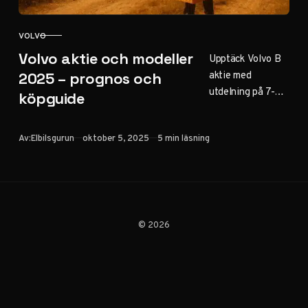
VOLVO
KATEGORI
Volvo aktie och modeller
Upptäck Volvo B
aktie med
2025 – prognos och
utdelning på 7-8%
köpguide
2025, prognos för
20-30%
Publicerad
Av:
Elbilsgurun
oktober 5, 2025
5 min läsning
avkastning och
populära modeller
som XC60, EX30
och XC90. Jämför
Volvo AB och
Cars, plus tips för
© 2026
begagnade bilar
och eldrift.