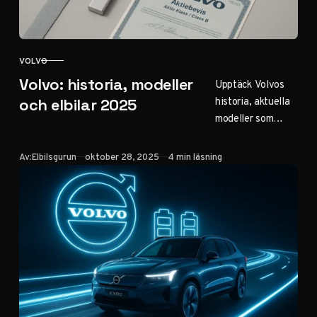
VOLVO
KATEGORI
Volvo: historia, modeller
Upptäck Volvos
historia, aktuella
och elbilar 2025
modeller som
XC60 och EX30,
säkerhetsinnovati
Publicerad
Av:
Elbilsgurun
oktober 28, 2025
4 min läsning
oner och
elbilsplaner till
2030. Läs om
aktieprognos och
populära bilar för
familjer i Sverige.