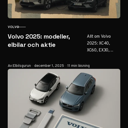
VOLVO
KATEGORI
Volvo 2025: modeller,
Allt om Volvo
2025: XC40,
elbilar och aktie
XC60, EX30,
EX90, plug-in-
hybrider, LiDAR-
Publicerad
Av:
Elbilsgurun
december 1, 2025
11 min läsning
säkerhet och aktie
(VOLCAR B). Välj
rätt modell med
vår guide –
räckvidd, priser,
laddning och
köptips.