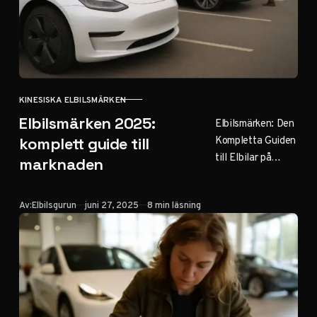
KINESISKA ELBILSMÄRKEN
KATEGORI
Elbilsmärken 2025:
Elbilsmärken: Den
Kompletta Guiden
komplett guide till
till Elbilar på
marknaden
Marknaden 2025
Innehållsförteckni
Publicerad
Av:
Elbilsgurun
juni 27, 2025
8 min läsning
ng Introduktion:
Den växande
elbilsmarknaden
Marknadsledande
elbilsmärken 2025
Volkswagen:
Sveriges nya…