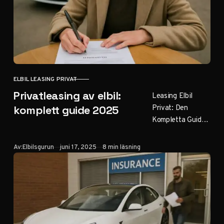
ELBIL LEASING PRIVAT
KATEGORI
Privatleasing av elbil:
Leasing Elbil
Privat: Den
komplett guide 2025
Kompletta Guiden
för 2025
Innehållsförteckni
Publicerad
Av:
Elbilsgurun
juni 17, 2025
8 min läsning
ng Introduktion till
privatleasing av
elbilar Vad är
privatleasing av
elbil? Fördelar…