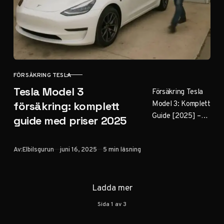
FÖRSÄKRING TESLA
KATEGORI
Tesla Model 3
Försäkring Tesla
Model 3: Komplett
försäkring: komplett
Guide [2025] –
guide med priser 2025
Priser,
Jämförelser &
Publicerad
Av:
Elbilsgurun
juni 16, 2025
5 min läsning
Tips Senast
uppdaterad: 16
juni 2025 Att äga
Ladda mer
en…
Sida
1
av
3