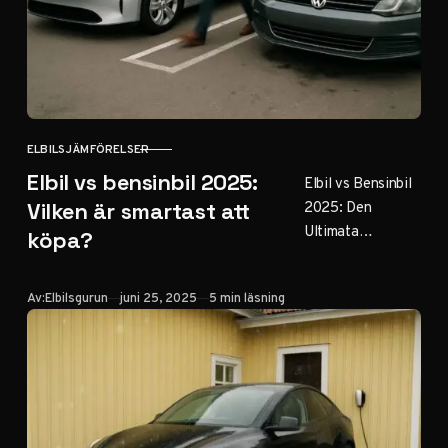
Kostnadsjämförels
er: Ny vs.
begagnad…
ELBILSJÄMFÖRELSER
KATEGORI
Elbil vs bensinbil 2025:
Elbil vs Bensinbil
2025: Den
Vilken är smartast att
Ultimata
köpa?
Jämförelsen
Publicerad: 25
Publicerad
Av:
Elbilsgurun
juni 25, 2025
5 min läsning
juni 2025 |
Uppdaterad: 25
juni 2025 Står du
inför valet…