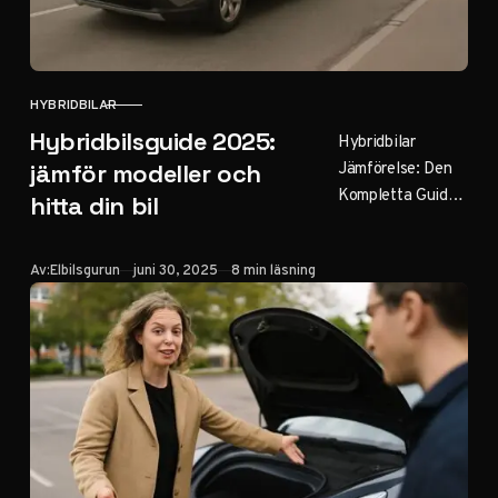
HYBRIDBILAR
KATEGORI
Hybridbilsguide 2025:
Hybridbilar
Jämförelse: Den
jämför modeller och
Kompletta Guiden
hitta din bil
2025 Publicerad
30 juni 2025 |
Publicerad
Av:
Elbilsgurun
juni 30, 2025
8 min läsning
Uppdaterad 30
juni 2025
Innehållsförteckni
ng Introduktion till
hybridbilar Olika…