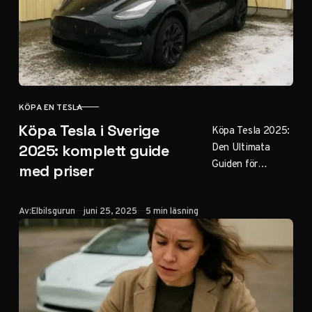
KÖPA EN TESLA
KATEGORI
Köpa Tesla i Sverige
Köpa Tesla 2025:
Den Ultimata
2025: komplett guide
Guiden för
med priser
Svenska Köpare
Uppdaterad: 25
Publicerad
Av:
Elbilsgurun
juni 25, 2025
5 min läsning
juni 2025
Drömmer du om
att köpa en
Tesla?…