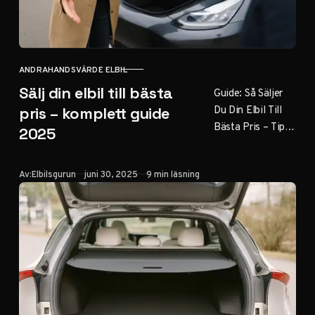
ANDRAHANDSVÄRDE ELBIL
KATEGORI
Sälj din elbil till bästa
Guide: Så Säljer
Du Din Elbil Till
pris – komplett guide
Bästa Pris – Tips
2025
För Framgångsrik
Försäljning 2025
Publicerad
Av:
Elbilsgurun
juni 30, 2025
9 min läsning
Uppdaterad: 30
juni 2025
Innehållsförteckni
ng…