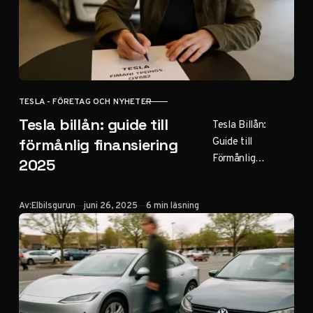
TESLA - FÖRETAG OCH NYHETER
KATEGORI
Tesla billån: guide till
Tesla Billån:
Guide till
förmånlig finansiering
Förmånlig
2025
Finansiering 2025
Innehållsförteckni
Publicerad
Av:
Elbilsgurun
juni 26, 2025
6 min läsning
ng Introduktion till
Tesla billån
Aktuella
finansieringskamp
anjer Teslas
finansieringspartn
ers