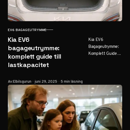
EV6 BAGAGEUTRYMME
KATEGORI
Kia EV6
Kia EV6
Bagageutrymme:
bagageutrymme:
Komplett Guide
komplett guide till
till Volym och
lastkapacitet
Praktiska
Lösningar
Innehållsförteckni
Publicerad
Av:
Elbilsgurun
juni 29, 2025
5 min läsning
ng: Introduktion
till Kia EV6:s
bagageutrymme
Tekniska
specifikationer
Jämförelse med…