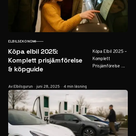
ELBILSEKONOMI
KATEGORI
Köpa elbil 2025:
Köpa Elbil 2025 –
Komplett
Komplett prisjämförelse
Prisjämförelse &
& köpguide
Köpguide Sista
uppdatering: 28
Publicerad
Av:
Elbilsgurun
juni 28, 2025
4 min läsning
juni 2025
Innehållsförteckni
ng Prisöversikt
och marknadsläge
2025 Billigaste
elbilarna…