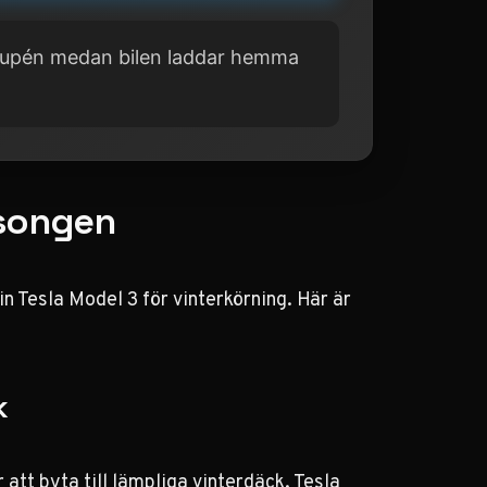
 kupén medan bilen laddar hemma
äsongen
din Tesla Model 3 för vinterkörning. Här är
k
 att byta till lämpliga vinterdäck. Tesla