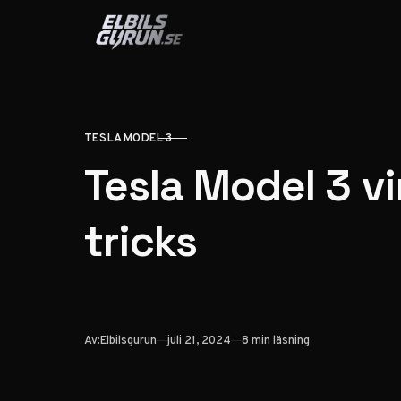
Hoppa till innehåll
TESLA MODEL 3
KATEGORI
Tesla Model 3 vi
tricks
Publicerad
Av:
Elbilsgurun
juli 21, 2024
8 min läsning