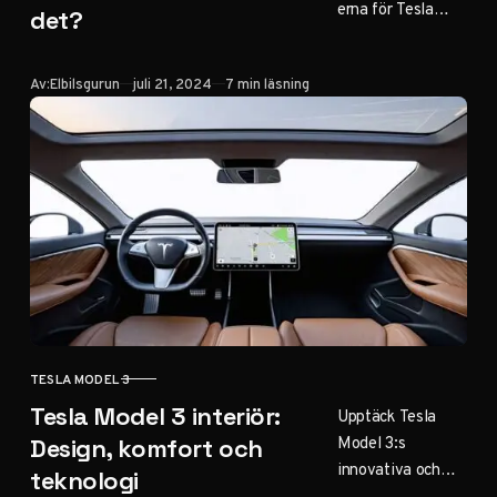
erna för Tesla
det?
Model 3? Vår
guide ger dig en
Publicerad
Av:
Elbilsgurun
juli 21, 2024
7 min läsning
detaljerad
översikt över
service,
reparationer och
tips för att hålla
kostnaderna nere.
TESLA MODEL 3
KATEGORI
Tesla Model 3 interiör:
Upptäck Tesla
Model 3:s
Design, komfort och
innovativa och
teknologi
minimalistiska