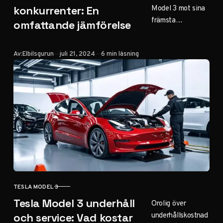
Model 3 mot sina
konkurrenter: En
främsta
omfattande jämförelse
konkurrenter? Vår
detaljerade
Publicerad
Av:
Elbilsgurun
juli 21, 2024
6 min läsning
jämförelse hjälper
dig välja den
perfekta elbilen
för dina behov.
TESLA MODEL 3
KATEGORI
Tesla Model 3 underhåll
Orolig över
underhållskostnad
och service: Vad kostar