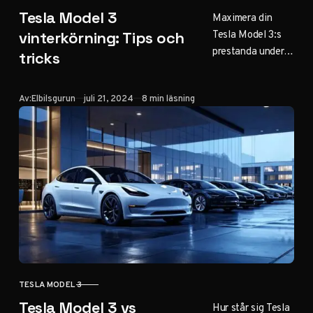
KATEGORI
Tesla Model 3
Maximera din
Tesla Model 3:s
vinterkörning: Tips och
prestanda under
tricks
vintern. Från
räckvidd till
Publicerad
Av:
Elbilsgurun
juli 21, 2024
8 min läsning
säkerhet – här är
allt du behöver
veta för
problemfri
vinterkörning.
TESLA MODEL 3
KATEGORI
Tesla Model 3 vs
Hur står sig Tesla