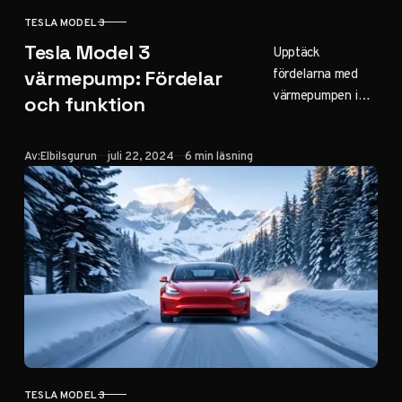
TESLA MODEL 3
KATEGORI
Tesla Model 3
Upptäck
fördelarna med
värmepump: Fördelar
värmepumpen i
och funktion
Tesla Model 3. Lär
dig hur den
Publicerad
Av:
Elbilsgurun
juli 22, 2024
6 min läsning
förbättrar
effektiviteten och
komforten,
särskilt under
kalla förhållanden.
TESLA MODEL 3