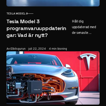
TESLA MODEL 3
KATEGORI
Tesla Model 3
Håll dig
uppdaterad med
programvaruuppdaterin
de senaste
gar: Vad är nytt?
programvaruförbä
ttringarna för din
Publicerad
Av:
Elbilsgurun
juli 22, 2024
4 min läsning
Tesla Model 3.
Från nya
funktioner till
prestandaökningar
– vi täcker allt.