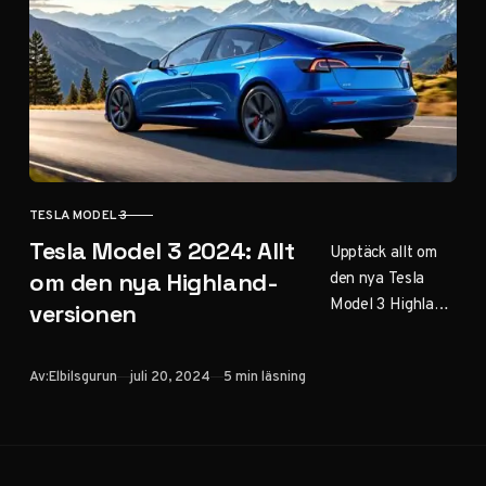
Models 3:s
effektivitet.
TESLA MODEL 3
KATEGORI
Tesla Model 3 2024: Allt
Upptäck allt om
den nya Tesla
om den nya Highland-
Model 3 Highland
versionen
2024. Läs om
designuppdatering
Publicerad
Av:
Elbilsgurun
juli 20, 2024
5 min läsning
ar, förbättrad
prestanda och ny
teknik i Teslas
populära elbil.