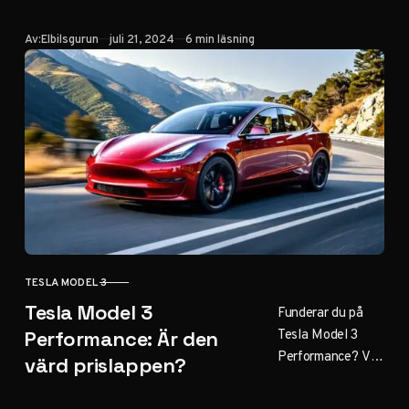
interiör. Från den
Publicerad
Av:
Elbilsgurun
juli 21, 2024
6 min läsning
stora pekskärmen
till komforten och
förvaringslösninga
rna – allt du
behöver veta.
TESLA MODEL 3
KATEGORI
Tesla Model 3
Funderar du på
Tesla Model 3
Performance: Är den
Performance? Vår
värd prislappen?
djupgående
analys hjälper dig