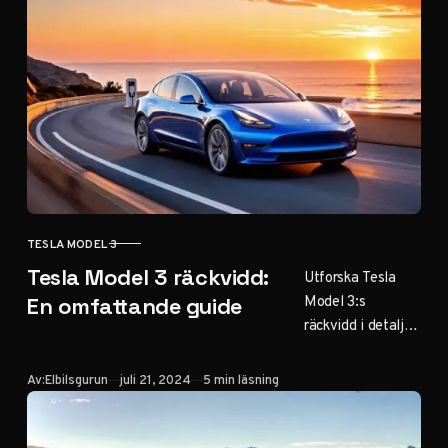
behöver för att
fatta ett
välgrundat beslut.
TESLA MODEL 3
KATEGORI
Tesla Model 3 räckvidd:
Utforska Tesla
Model 3:s
En omfattande guide
räckvidd i detalj.
Lär dig hur olika
faktorer påverkar
Publicerad
Av:
Elbilsgurun
juli 21, 2024
5 min läsning
körsträckan och
hur du kan
optimera din