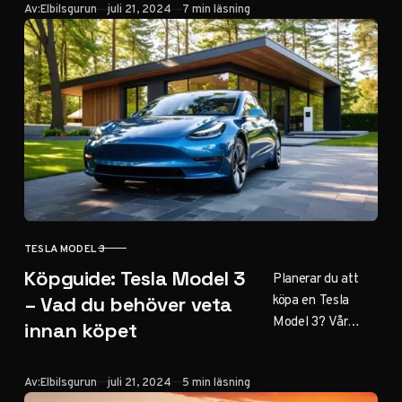
Publicerad
Av:
Elbilsgurun
juli 21, 2024
7 min läsning
avgöra om de
extra
hästkrafterna och
funktionerna är
värda
investeringen.
TESLA MODEL 3
KATEGORI
Köpguide: Tesla Model 3
Planerar du att
köpa en Tesla
– Vad du behöver veta
Model 3? Vår
innan köpet
omfattande
köpguide ger dig
Publicerad
Av:
Elbilsgurun
juli 21, 2024
5 min läsning
all information du