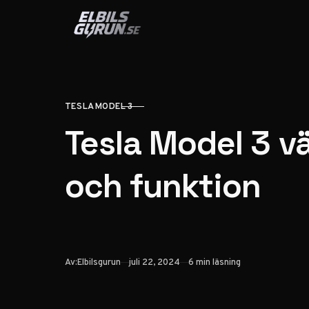
Hoppa till innehåll
TESLA MODEL 3
KATEGORI
Tesla Model 3 v
och funktion
Publicerad
Av:
Elbilsgurun
juli 22, 2024
6 min läsning