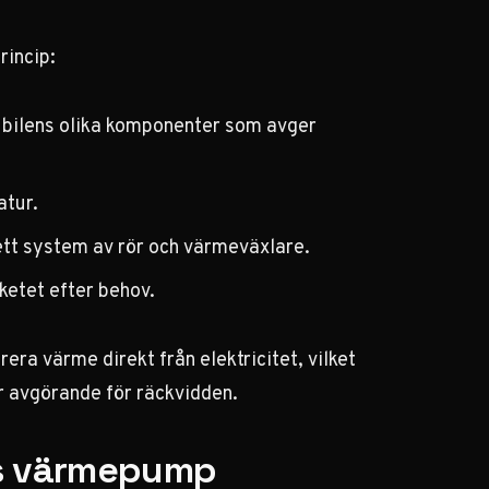
rincip:
n bilens olika komponenter som avger
atur.
tt system av rör och värmeväxlare.
ketet efter behov.
ra värme direkt från elektricitet, vilket
 är avgörande för räckvidden.
:s värmepump