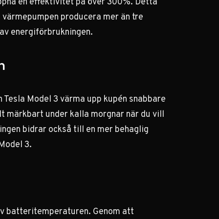
ppnå en effektivitet på över 300%. Detta
kan värmepumpen producera mer än tre
 av energiförbrukningen.
n
n Tesla Model 3 värma upp kupén snabbare
t märkbart under kalla morgnar när du vill
en bidrar också till en mer behaglig
 Model 3
.
 av batteritemperaturen. Genom att