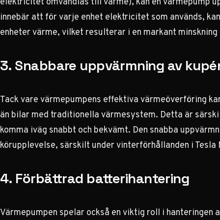
elektricitet omvandlas till värme), kan en värmepump u
innebär att för varje enhet elektricitet som används, 
enheter värme, vilket resulterar i en markant minskning
3. Snabbare uppvärmning av kupé
Tack vare värmepumpens effektiva värmeöverföring ka
än bilar med traditionella värmesystem. Detta är särskil
komma iväg snabbt och bekvämt. Den snabba uppvärmning
körupplevelse, särskilt under
vinterförhållanden i Tesla
4. Förbättrad batterihantering
Värmepumpen spelar också en viktig roll i hanteringen