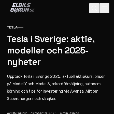
Hoppa till innehåll
TESLA
KATEGORI
Tesla i Sverige: aktie,
modeller och 2025-
nyheter
Upptäck Tesla i Sverige 2025: aktuell aktiekurs, priser
på Model Y och Model 3, rekordförsäljning, autonom
körning och tips för investering via Avanza. Allt om
Superchargers och strejker.
Publicerad
Av:
Elbilsgurun
oktober 10, 2025
4 min läsning