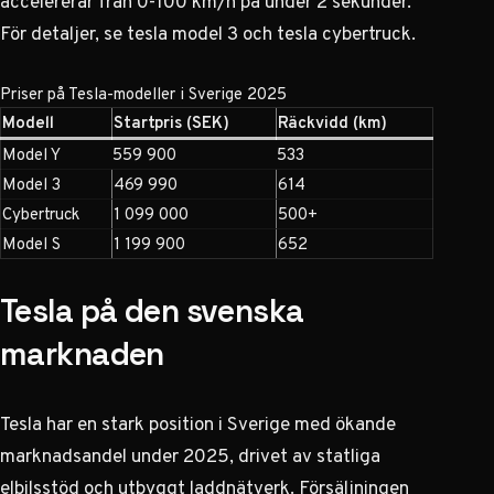
accelererar från 0-100 km/h på under 2 sekunder.
För detaljer, se
tesla model 3
och
tesla cybertruck
.
Priser på Tesla-modeller i Sverige 2025
Modell
Startpris (SEK)
Räckvidd (km)
Model Y
559 900
533
Model 3
469 990
614
Cybertruck
1 099 000
500+
Model S
1 199 900
652
Tesla på den svenska
marknaden
Tesla har en stark position i Sverige med ökande
marknadsandel under 2025, drivet av statliga
elbilsstöd och utbyggt laddnätverk. Försäljningen