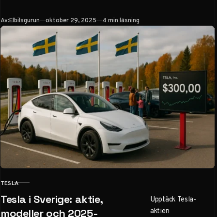
Model 3, Cybertruck
och mer. Jämför
Publicerad
Av:
Elbilsgurun
oktober 29, 2025
4 min läsning
priser från 469 990
SEK, räckvidd och
innovationer som
FSD och
Supercharger. Få tips
för köp, leasing och
aktiekurs.
TESLA
KATEGORI
Tesla i Sverige: aktie,
Upptäck Tesla-
aktien
modeller och 2025-