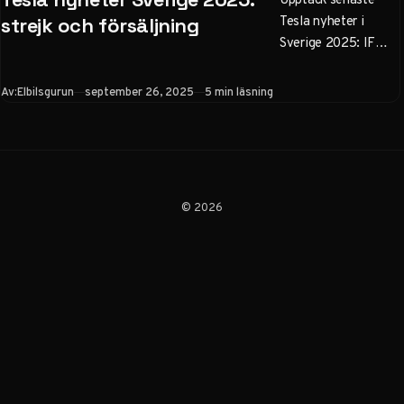
Tesla nyheter i
strejk och försäljning
Sverige 2025: IF
Metalls upptrappade
strejk med
Publicerad
Av:
Elbilsgurun
september 26, 2025
5 min läsning
mattblockad,
försäljningsras i
sommar men 492%
ökning i september
för Model Y. Aktie,
© 2026
modeller och tips för
köpare.