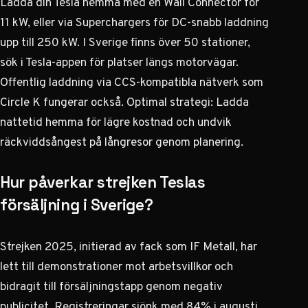
Ladda din Tesla hemma med en Wall Connector för
11 kW, eller via Superchargers för DC-snabb laddning
upp till 250 kW. I Sverige finns över 50 stationer,
sök i Tesla-appen för platser längs motorvägar.
Offentlig laddning via CCS-kompatibla nätverk som
Circle K fungerar också. Optimal strategi: Ladda
nattetid hemma för lägre kostnad och undvik
räckviddsångest på långresor genom planering.
Hur påverkar strejken Teslas
försäljning i Sverige?
Strejken 2025, initierad av fack som IF Metall, har
lett till demonstrationer mot arbetsvillkor och
bidragit till försäljningstapp genom negativ
publicitet. Registreringar sjönk med 84% i augusti,