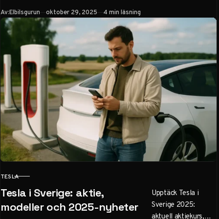
och mer. Jämför
Publicerad
Av:
Elbilsgurun
oktober 29, 2025
4 min läsning
priser från 469 990
SEK, räckvidd och
innovationer som
FSD och
Supercharger. Få tips
för köp, leasing och
aktiekurs.
TESLA
KATEGORI
Tesla i Sverige: aktie,
Upptäck Tesla i
Sverige 2025:
modeller och 2025-nyheter
aktuell aktiekurs,