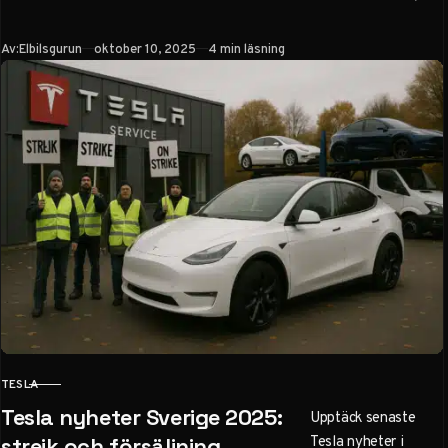
priser på Model Y
och Model 3,
Publicerad
Av:
Elbilsgurun
oktober 10, 2025
4 min läsning
rekordförsäljning,
autonom körning och
tips för investering
via Avanza. Allt om
Superchargers och
strejker.
TESLA
KATEGORI
Tesla nyheter Sverige 2025:
Upptäck senaste
Tesla nyheter i
strejk och försäljning