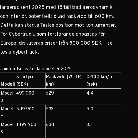
lanseras sent 2025 med förbättrad aerodynamik
och interiör, potentiellt ökad räckvidd till 600 km.
Detta kan stärka Teslas position mot konkurrenter.
För Cybertruck, som fortfarande anpassas för
Europa, diskuteras priser från 800 000 SEK – se
tesla cybertruck
.
Jämförelse av Tesla-modeller 2025
Startpris
Räckvidd (WLTP,
0-100 km/h
Modell
(SEK)
km)
(sek)
Model
499 900
629
4.4
3
Model
549 900
533
5.0
Y
Model
1 199 900
634
3.1
S