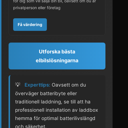
för dig som vill sälja din bil, oavsett om du är
privatperson eller företag
Få värdering
Utforska bästa
elbilslösningarna
💡
Experttips:
Oavsett om du
överväger batteribyte eller
traditionell laddning, se till att ha
professionell installation av laddbox
hemma för optimal batterilivslängd
och säkerhet.