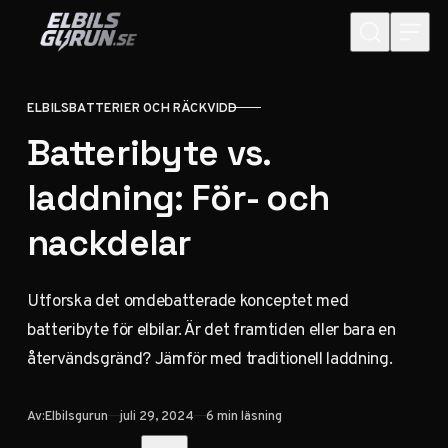
Hoppa till innehåll
ELBILSBATTERIER OCH RÄCKVIDD
KATEGORI
Batteribyte vs.
laddning: För- och
nackdelar
Utforska det omdebatterade konceptet med
batteribyte för elbilar. Är det framtiden eller bara en
återvändsgränd? Jämför med traditionell laddning.
Publicerad
Av:
Elbilsgurun
juli 29, 2024
6 min läsning
Dela med vänner