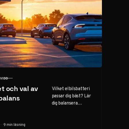
KVIDD
t och val av
Vilket elbilsbatteri
passar dig bäst? Lär
 balans
dig balansera
räckvidd, kostnad
och prestanda för
att hitta den
9 min läsning