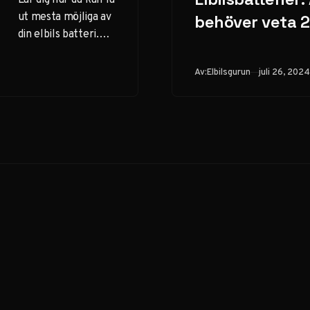
ut mesta möjliga av
behöver veta 
din elbils batteri.
Praktiska tips och
tricks för att
Publicerad
Av:
Elbilsgurun
juli 26, 2024
maximera
räckvidden i alla
förhållanden.
15% rabatt på laddboxar vid installation till privatpe