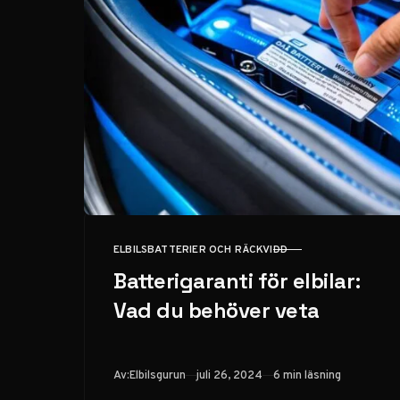
ELBILSBATTERIER OCH RÄCKVIDD
KATEGORI
Batterigaranti för elbilar:
Vad du behöver veta
Publicerad
Av:
Elbilsgurun
juli 26, 2024
6 min läsning