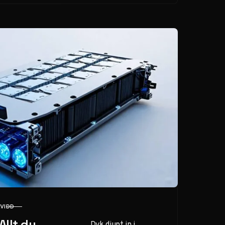
effektivt.
KVIDD
 Allt du
Dyk djupt in i