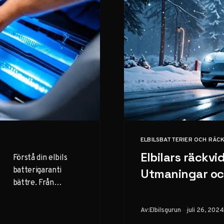
ELBILSBATTERIER OCH RÄC
KATEGORI
Elbilars räckvi
Förstå din elbils
batterigaranti
Utmaningar oc
bättre. Från
täckning till
hantering av
Publicerad
Av:
Elbilsgurun
juli 26, 2024
anspråk – allt du