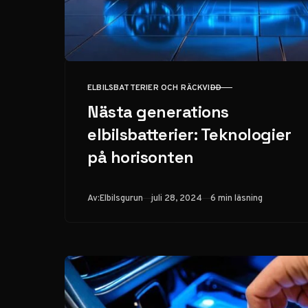
ELBILSBATTERIER OCH RÄCKVIDD
KATEGORI
Nästa generations
elbilsbatterier: Teknologier
på horisonten
Publicerad
Av:
Elbilsgurun
juli 28, 2024
6 min läsning