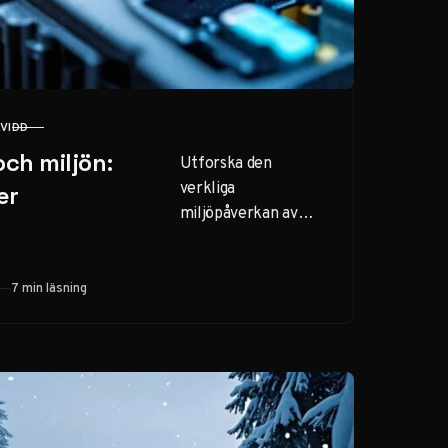
KVIDD
och miljön:
Utforska den
verkliga
er
miljöpåverkan av
elbilsbatterier.
Separera fakta från
fiktion och förstå
7 min läsning
batteriernas roll i
hållbar mobilitet.