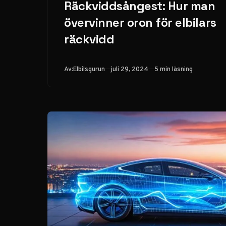
Räckviddsångest: Hur man
övervinner oron för elbilars
räckvidd
Publicerad
Av:
Elbilsgurun
juli 29, 2024
5 min läsning