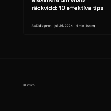
räckvidd: 10 effektiva tips
Publicerad
Av:
Elbilsgurun
juli 26, 2024
4 min läsning
© 2026
Exklusivt erbjudande: 
×