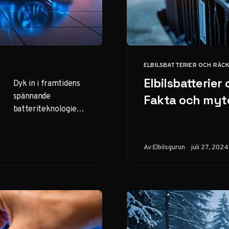
ELBILSBATTERIER OCH RÄC
KATEGORI
Elbilsbatterier 
Dyk in i framtidens
spännande
Fakta och myt
batteriteknologier.
Från solid-state till
kvantumbatterier –
upptäck
Publicerad
Av:
Elbilsgurun
juli 27, 2024
innovationerna som
kan revolutionera
elbilar.