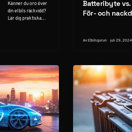
Batteribyte vs.
Känner du oro över
din elbils räckvidd?
För- och nackd
Lär dig praktiska
strategier och
mentala tekniker
för att övervinna
Publicerad
Av:
Elbilsgurun
juli 29, 2024
räckviddsångest och
njut av din elbil.