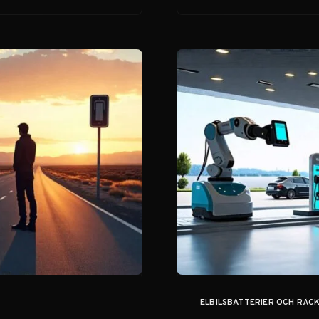
bästa praxis för
batteriunderhåll.
ELBILSBATTERIER OCH RÄC
KATEGORI