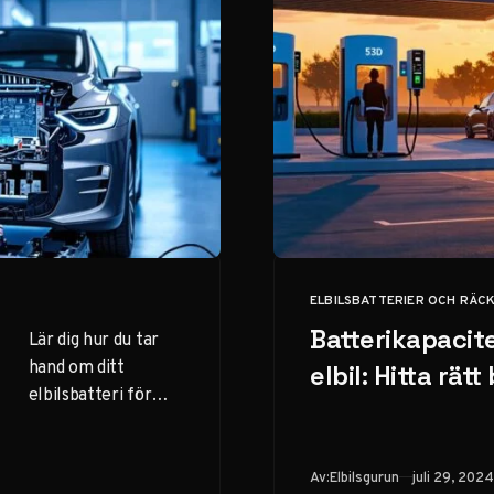
ELBILSBATTERIER OCH RÄC
KATEGORI
Batterikapacite
Lär dig hur du tar
hand om ditt
elbil: Hitta rätt
elbilsbatteri för
maximal livslängd
och prestanda.
Praktiska tips och
Publicerad
Av:
Elbilsgurun
juli 29, 2024