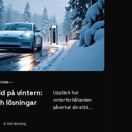
KVIDD
dd på vintern:
Upptäck hur
vinterförhållanden
h lösningar
påverkar din elbils
räckvidd och lär dig
strategier för att
6 min läsning
hantera kallt väder