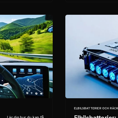
behöver veta för
att skydda din
investering.
ELBILSBATTERIER OCH RÄC
KATEGORI
Elbilsbatterier:
Lär dig hur du kan få