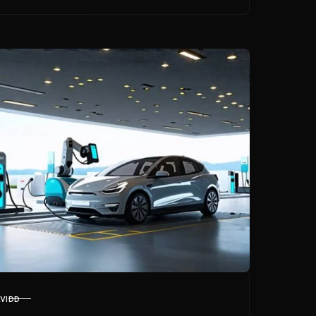
perfekta elbilen för
dina behov.
KVIDD