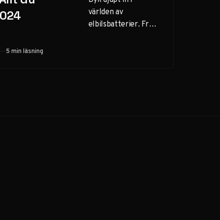
världen av
2024
elbilsbatterier. Från
grundläggande
funktion till
5 min läsning
framtida
innovationer – allt
du behöver veta om
kraften bakom
elbilar.
rsoner
Se erbjudande