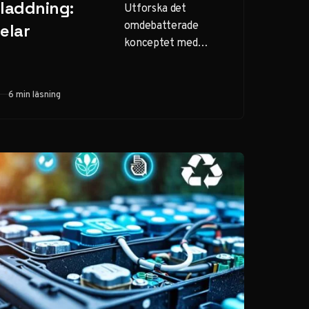
 laddning:
Utforska det
omdebatterade
elar
konceptet med
batteribyte för
elbilar. Är det
framtiden eller
6 min läsning
bara en
återvändsgränd?
Jämför med
traditionell laddning.