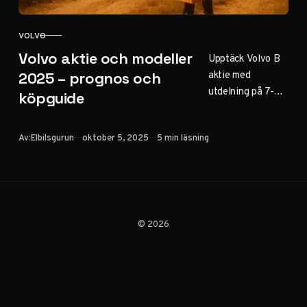
VOLVO
KATEGORI
Volvo aktie och modeller
Upptäck Volvo B
aktie med
2025 – prognos och
utdelning på 7-8%
köpguide
2025, prognos för
20-30%
Publicerad
Av:
Elbilsgurun
oktober 5, 2025
5 min läsning
avkastning och
populära modeller
som XC60, EX30
och XC90. Jämför
Volvo AB och
Cars, plus tips för
© 2026
begagnade bilar
och eldrift.