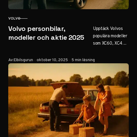
VOLVO
KATEGORI
Volvo personbilar,
Upptäck Volvos
populära modeller
modeller och aktie 2025
som XC60, XC40
och EX30 med
eldrift och
Publicerad
Av:
Elbilsgurun
oktober 10, 2025
5 min läsning
säkerhet. Läs om
aktieprestanda för
Volvo AB och
Cars, begagnade
bilar via Selekt
samt historia och
elbilsstrategi för
2025.