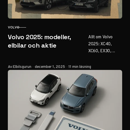
VOLVO
KATEGORI
Volvo 2025: modeller,
Allt om Volvo
2025: XC40,
elbilar och aktie
XC60, EX30,
EX90, plug-in-
hybrider, LiDAR-
Publicerad
Av:
Elbilsgurun
december 1, 2025
11 min läsning
säkerhet och aktie
(VOLCAR B). Välj
rätt modell med
vår guide –
räckvidd, priser,
laddning och
köptips.