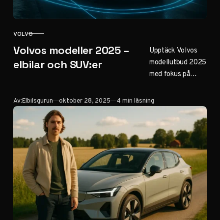
VOLVO
KATEGORI
Volvos modeller 2025 –
Upptäck Volvos
modellutbud 2025
elbilar och SUV:er
med fokus på
elbilar som EX30,
EX90 och nya
Publicerad
Av:
Elbilsgurun
oktober 28, 2025
4 min läsning
EX60. Från säkra
SUV:er som XC60
till hybrider och
sedanmodeller.
Läs om räckvidd,
priser och
hållbarhet för din
nästa Volvo.