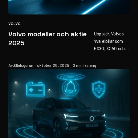
VOLVO
KATEGORI
Volvo modeller och aktie
Upptäck Volvos
nya elbilar som
2025
EX30, XC60 och
EX90 med
räckvidd upp till
Publicerad
Av:
Elbilsgurun
oktober 28, 2025
3 min läsning
600 km. Läs om
innovationer,
hållbarhet och
aktieutveckling
för Volvo Cars
inför 2025 –
perfekt för
bilentusiaster och
investerare.