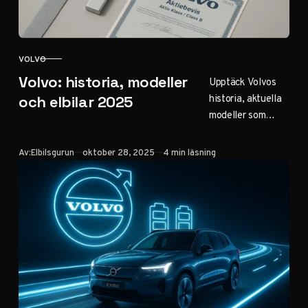
VOLVO
KATEGORI
Volvo: historia, modeller
Upptäck Volvos
historia, aktuella
och elbilar 2025
modeller som
XC60 och EX30,
säkerhetsinnovati
Publicerad
Av:
Elbilsgurun
oktober 28, 2025
4 min läsning
oner och
elbilsplaner till
2030. Läs om
aktieprognos och
populära bilar för
familjer i Sverige.