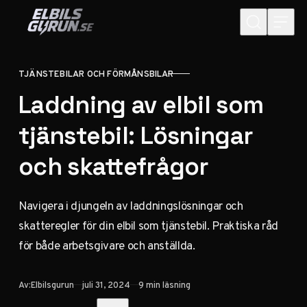
Hoppa till innehåll
TJÄNSTEBILAR OCH FÖRMÅNSBILAR
KATEGORI
Laddning av elbil som
tjänstebil: Lösningar
och skattefrågor
Navigera i djungeln av laddningslösningar och
skatteregler för din elbil som tjänstebil. Praktiska råd
för både arbetsgivare och anställda.
Publicerad
Av:
Elbilsgurun
juli 31, 2024
9 min läsning
Dela med vänner