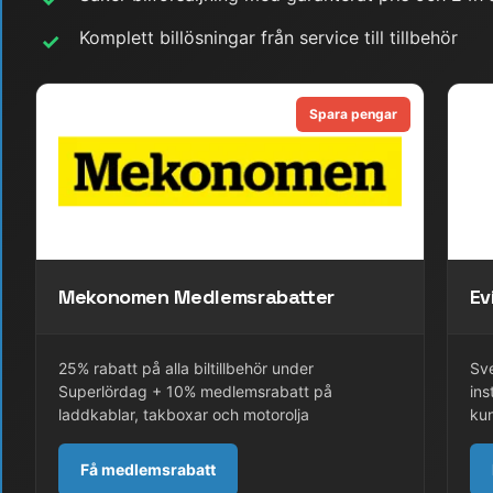
Komplett billösningar från service till tillbehör
✓
Spara pengar
Mekonomen Medlemsrabatter
Ev
25% rabatt på alla biltillbehör under
Sv
Superlördag + 10% medlemsrabatt på
ins
laddkablar, takboxar och motorolja
kun
Få medlemsrabatt