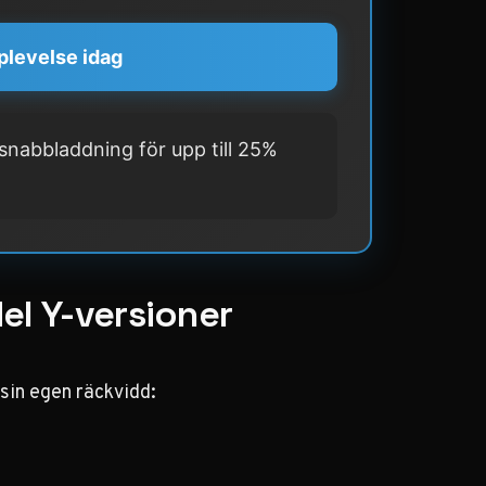
plevelse idag
 snabbladdning för upp till 25%
el Y-versioner
 sin egen räckvidd: