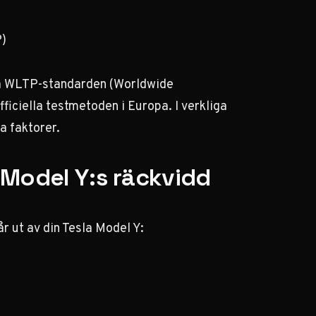
P)
e på WLTP-standarden (Worldwide
ficiella testmetoden i Europa. I verkliga
a faktorer.
 Model Y:s räckvidd
r ut av din Tesla Model Y: