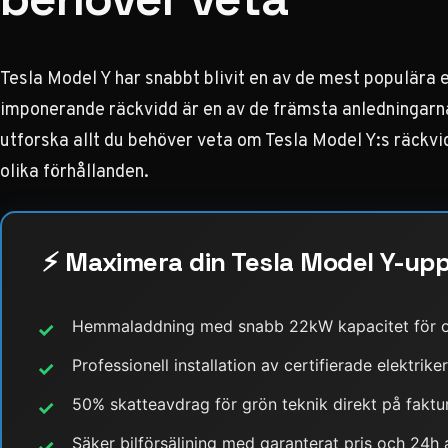
Tesla Model Y har snabbt blivit en av de mest populära 
imponerande räckvidd är en av de främsta anledningarn
utforska allt du behöver veta om
Tesla Model Y:s räckvi
olika förhållanden.
⚡ Maximera din Tesla Model Y-uppl
Hemmaladdning med snabb 22kW kapacitet för o
✓
Professionell installation av certifierade elektriker
✓
50% skatteavdrag för grön teknik direkt på faktu
✓
Säker bilförsäljning med garanterat pris och 24h
✓