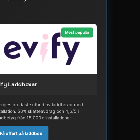
Mest populär
ify Laddboxar
eriges bredaste utbud av laddboxar med
tallation. 50% skatteavdrag och 4,6/5 i
dbetyg från 15 000+ installationer
Få offert på laddbox