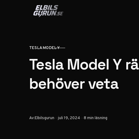
Hoppa till innehåll
TESLA MODEL Y
KATEGORI
Tesla Model Y rä
behöver veta
Publicerad
Av:
Elbilsgurun
juli 19, 2024
8 min läsning