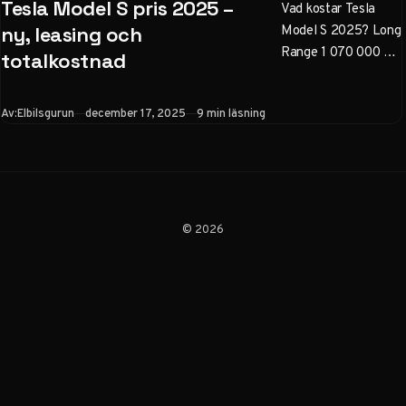
Tesla Model S pris 2025 –
Vad kostar Tesla
Model S 2025? Long
ny, leasing och
Range 1 070 000 kr,
totalkostnad
Plaid 1 240 000 kr.
Jämför leasing (11–
Publicerad
Av:
Elbilsgurun
december 17, 2025
9 min läsning
15 000 kr/mån),
totalkostnad med el,
skatt &
värdeminskning.
Begagnatpriser och
köpråd för Sverige.
© 2026