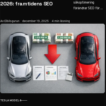
sökoptimering
2026: framtidens SEO
förändrar SEO för
svenska företag. Lär
dig AEO, praktiska
Publicerad
Av:
Elbilsgurun
december 19, 2025
4 min läsning
steg för att optimera
innehåll för ChatGPT
och Google Gemini,
och undvik misstag
inför 2026. Bli
synlig i AI-drivna
sökningar.
TESLA MODEL S
KATEGORI