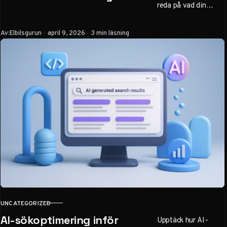
reda på vad din
nuvarande bil är värd
först – en avgörande
Publicerad
Av:
Elbilsgurun
april 9, 2026
3 min läsning
faktor för att räkna
hem ditt bilbyte.
UNCATEGORIZED
KATEGORI
AI-sökoptimering inför
Upptäck hur AI-