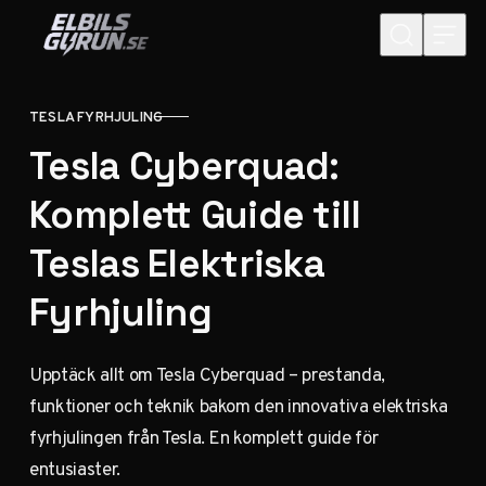
Hoppa till innehåll
TESLA FYRHJULING
KATEGORI
Tesla Cyberquad:
Komplett Guide till
Teslas Elektriska
Fyrhjuling
Upptäck allt om Tesla Cyberquad – prestanda,
funktioner och teknik bakom den innovativa elektriska
fyrhjulingen från Tesla. En komplett guide för
entusiaster.