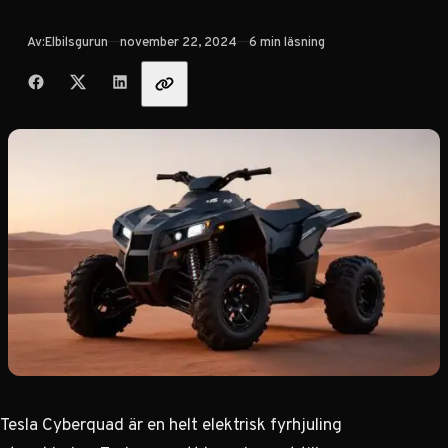
Publicerad
Av:
Elbilsgurun
november 22, 2024
6 min läsning
Dela med vänner
Tesla Cyberquad är en helt elektrisk fyrhjuling