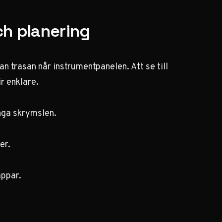
ch planering
an trasan når instrumentpanelen. Att se till
ir enklare.
nga skrymslen.
er.
appar.