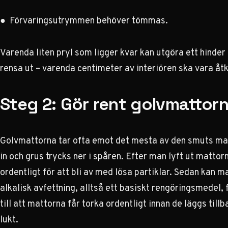
● Förvaringsutrymmen behöver tömmas.
Varenda liten pryl som ligger kvar kan utgöra ett hinder
rensa ut – varenda centimeter av interiören ska vara åt
Steg 2: Gör rent golvmattor
Golvmattorna tar ofta emot det mesta av den smuts man dr
in och grus trycks ner i spåren. Efter man lyft ut matt
ordentligt för att bli av med lösa partiklar. Sedan kan
alkalisk avfettning, alltså ett
basiskt rengöringsmedel
,
till att mattorna får torka ordentligt innan de läggs til
lukt.