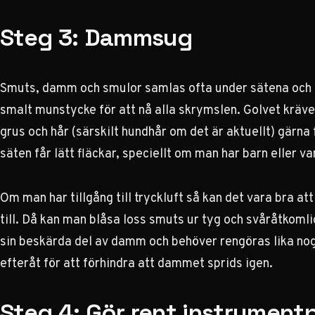
Steg 3: Dammsug
Smuts, damm och smulor samlas ofta under sätena och
smalt munstycke för att nå alla skrymslen. Golvet kräv
grus och hår (särskilt hundhår om det är aktuellt) gärna
säten får lätt fläckar, speciellt om man har barn eller va
Om man har tillgång till tryckluft så kan det vara bra
till. Då kan man blåsa loss smuts ur tyg och svåråtkomlig
sin beskärda del av damm och behöver rengöras lika nogg
efteråt för att förhindra att dammet sprids igen.
Steg 4: Gör rent instrument