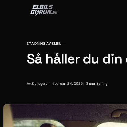
Hoppa till innehåll
STÄDNING AV ELBIL
KATEGORI
Så håller du din
Publicerad
Av:
Elbilsgurun
februari 24, 2025
3 min läsning