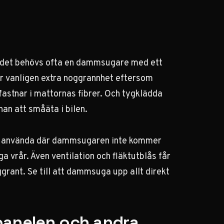
 det behövs ofta en dammsugare med ett
er vanligen extra noggrannhet eftersom
 fastnar i mattornas fibrer. Och tygklädda
nan att småäta i bilen.
 att använda där dammsugaren inte kommer
a vrår. Även ventilation och fläktutblås får
rant. Se till att dammsuga upp allt direkt
panelen och andra