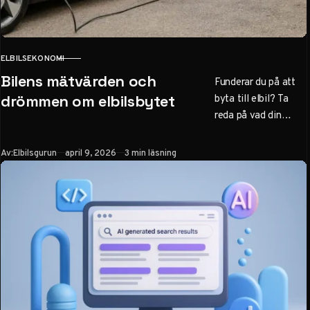
ELBILSEKONOMI
KATEGORI
Bilens mätvärden och
Funderar du på att
byta till elbil? Ta
drömmen om elbilsbytet
reda på vad din
nuvarande bil är värd
först – en avgörande
Publicerad
Av:
Elbilsgurun
april 9, 2026
3 min läsning
faktor för att räkna
hem ditt bilbyte.