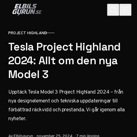
Hoppa till innehåll
PROJECT HIGHLAND
KATEGORI
Tesla Project Highland
2024: Allt om den nya
Model 3
Upptäck Tesla Model 3 Project Highland 2024 – från
nya designelement och tekniska uppdateringar till
förbättrad räckvidd och prestanda. Vi går igenom alla
nyheter.
Publicerad
Av:
Elbilsgurun
november 25, 2024
7 min läsning