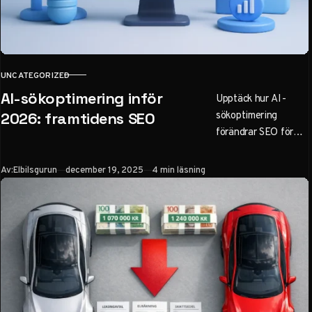
UNCATEGORIZED
KATEGORI
AI-sökoptimering inför
Upptäck hur AI-
sökoptimering
2026: framtidens SEO
förändrar SEO för
svenska företag. Lär
dig AEO, praktiska
Publicerad
Av:
Elbilsgurun
december 19, 2025
4 min läsning
steg för att optimera
innehåll för ChatGPT
och Google Gemini,
och undvik misstag
inför 2026. Bli
synlig i AI-drivna
sökningar.