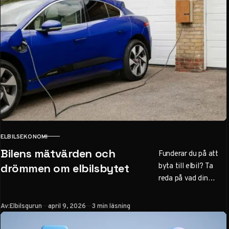
ELBILSEKONOMI
KATEGORI
Bilens mätvärden och
Funderar du på att
byta till elbil? Ta
drömmen om elbilsbytet
reda på vad din
nuvarande bil är värd
först – en avgörande
Publicerad
Av:
Elbilsgurun
april 9, 2026
3 min läsning
faktor för att räkna
hem ditt bilbyte.