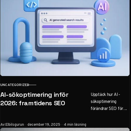
UNCATEGORIZED
KATEGORI
AI-sökoptimering inför
Upptäck hur AI-
sökoptimering
2026: framtidens SEO
förändrar SEO för
svenska företag. Lär
dig AEO, praktiska
Publicerad
Av:
Elbilsgurun
december 19, 2025
4 min läsning
steg för att optimera