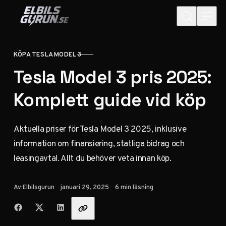
Hoppa till innehåll
KÖPA TESLA MODEL 3
KATEGORI
Tesla Model 3 pris 2025:
Komplett guide vid köp
Aktuella priser för Tesla Model 3 2025, inklusive
information om finansiering, statliga bidrag och
leasingavtal. Allt du behöver veta innan köp.
Publicerad
Av:
Elbilsgurun
januari 29, 2025
6 min läsning
Dela med vänner