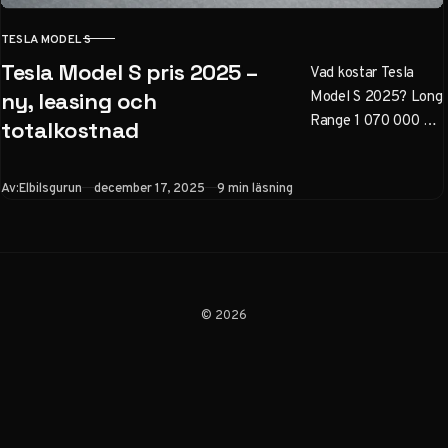
TESLA MODEL S
KATEGORI
Tesla Model S pris 2025 –
Vad kostar Tesla
Model S 2025? Long
ny, leasing och
Range 1 070 000 kr,
totalkostnad
Plaid 1 240 000 kr.
Jämför leasing (11–
Publicerad
Av:
Elbilsgurun
december 17, 2025
9 min läsning
15 000 kr/mån),
totalkostnad med el,
skatt &
värdeminskning.
Begagnatpriser och
köpråd för Sverige.
© 2026