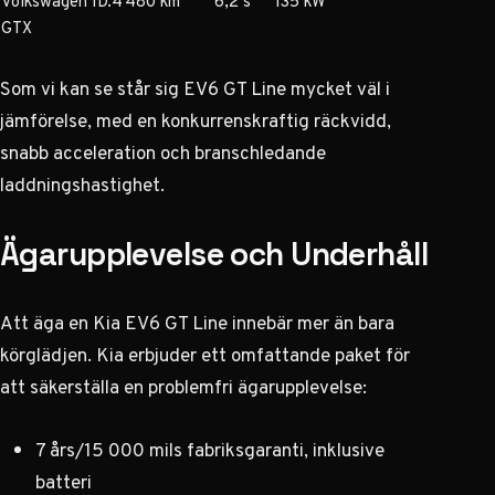
Volkswagen ID.4
480 km
6,2 s
135 kW
GTX
Som vi kan se står sig EV6 GT Line mycket väl i
jämförelse, med en konkurrenskraftig räckvidd,
snabb acceleration och branschledande
laddningshastighet.
Ägarupplevelse och Underhåll
Att äga en Kia EV6 GT Line innebär mer än bara
körglädjen. Kia erbjuder ett omfattande paket för
att säkerställa en problemfri ägarupplevelse:
7 års/15 000 mils fabriksgaranti, inklusive
batteri