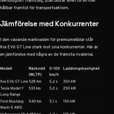
teknologiskt framsteg, utan bidrar även till en mer
hållbar framtid för transportsektorn.
Jämförelse med Konkurrenter
I den växande marknaden för premiumelbilar står
Kia EV6 GT Line stark mot sina konkurrenter. Här är
en jämförelse med några av de främsta rivalerna:
Modell
Räckvidd
0-100
Laddningshastighet
(WLTP)
km/h
Kia EV6 GT Line
528 km
5,2 s
350 kW
Tesla Model Y
533 km
5,0 s
250 kW
Long Range
Ford Mustang
540 km
5,1 s
150 kW
Mach-E AWD