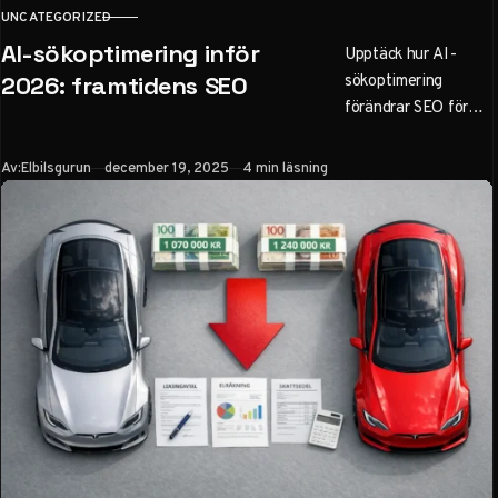
UNCATEGORIZED
KATEGORI
AI-sökoptimering inför
Upptäck hur AI-
sökoptimering
2026: framtidens SEO
förändrar SEO för
svenska företag. Lär
dig AEO, praktiska
Publicerad
Av:
Elbilsgurun
december 19, 2025
4 min läsning
steg för att optimera
innehåll för ChatGPT
och Google Gemini,
och undvik misstag
inför 2026. Bli
synlig i AI-drivna
sökningar.