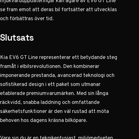
mjukvaruuppdateringar kan ägare av EV6 GT Line
se fram emot att deras bil fortsätter att utvecklas
och förbättras över tid.
Slutsats
Kia EV6 GT Line representerar ett betydande steg
framåt i elbilsrevolutionen. Den kombinerar
imponerande prestanda, avancerad teknologi och
sofistikerad design i ett paket som utmanar
etablerade premiumvarumärken. Med sin långa
räckvidd, snabba laddning och omfattande
säkerhetsfunktioner är den väl rustad att möta
behoven hos dagens kräsna bilköpare.
Vare sig du är en teknikentusiast, miljömedveten