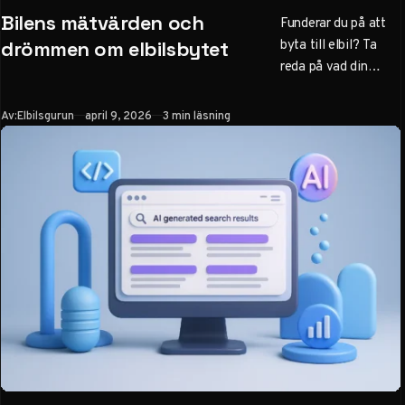
KATEGORI
Bilens mätvärden och
Funderar du på att
byta till elbil? Ta
drömmen om elbilsbytet
reda på vad din
nuvarande bil är värd
först – en avgörande
Publicerad
Av:
Elbilsgurun
april 9, 2026
3 min läsning
faktor för att räkna
hem ditt bilbyte.