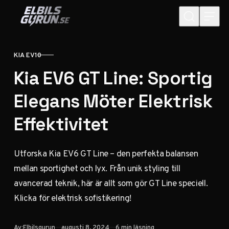
Hoppa till innehåll
KIA EV10
KATEGORI
Kia EV6 GT Line: Sportig
Elegans Möter Elektrisk
Effektivitet
Utforska Kia EV6 GT Line – den perfekta balansen
mellan sportighet och lyx. Från unik styling till
avancerad teknik, här är allt som gör GT Line speciell.
Klicka för elektrisk sofistikering!
Publicerad
Av:
Elbilsgurun
augusti 8, 2024
6 min läsning