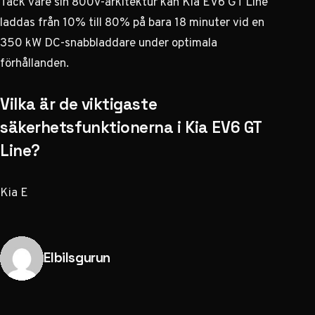
Tack vare sin 800V-arkitektur kan Kia EV6 GT Line
laddas från 10% till 80% på bara 18 minuter vid en
350 kW DC-snabbladdare under optimala
förhållanden.
Vilka är de viktigaste
säkerhetsfunktionerna i Kia EV6 GT
Line?
Kia E
Publicerad av
Elbilsgurun