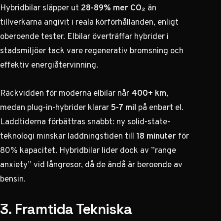
Hybridbilar släpper ut
28-89% mer CO₂
än
tillverkarna angivit
i reala körförhållanden, enligt
oberoende tester. Elbilar överträffar hybrider i
stadsmiljöer tack vare regenerativ bromsning och
effektiv energiåtervinning.
Räckvidden för moderna elbilar når
400+ km
,
medan plug-in-hybrider klarar
5-7 mil
på enbart el.
Laddtiderna förbättras snabbt: ny solid-state-
teknologi minskar laddningstiden till
18 minuter
för
80% kapacitet. Hybridbilar lider dock av ”range
anxiety” vid långresor, då de ändå är beroende av
bensin.
3. Framtida Tekniska