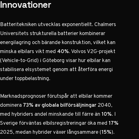
Innovationer
Batteritekniken utvecklas exponentiellt.
Chalmers
Universitets strukturella batterier
kombinerar
energilagring och bärande konstruktion, vilket kan
minska elbilars vikt med
40%
. Volvos V2G-projekt
(Vehicle-to-Grid) i Göteborg visar hur elbilar kan
stabilisera elsystemet genom att återföra energi
under toppbelastning.
Marknadsprognoser förutspår att elbilar kommer
dominera
73% av globala bilförsäljningar
2040,
med hybriders andel minskande till färre än
10%
. I
Sverige förväntas elbilsregistreringar öka med
17%
2025, medan hybrider växer långsammare (
15%
).