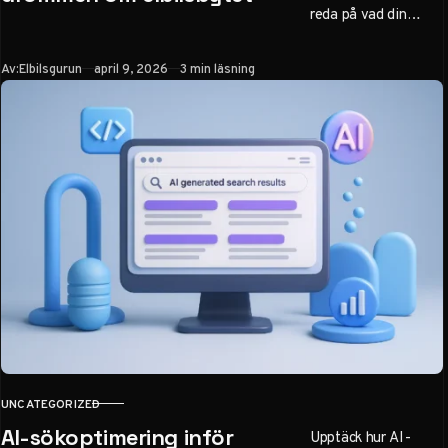
reda på vad din
nuvarande bil är värd
först – en avgörande
Publicerad
Av:
Elbilsgurun
april 9, 2026
3 min läsning
faktor för att räkna
hem ditt bilbyte.
UNCATEGORIZED
KATEGORI
AI-sökoptimering inför
Upptäck hur AI-