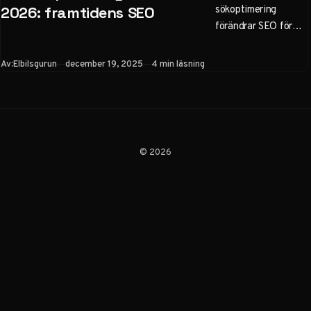
sökoptimering
2026: framtidens SEO
förändrar SEO för
svenska företag. Lär
dig AEO, praktiska
Publicerad
Av:
Elbilsgurun
december 19, 2025
4 min läsning
steg för att optimera
innehåll för ChatGPT
och Google Gemini,
och undvik misstag
inför 2026. Bli
© 2026
synlig i AI-drivna
sökningar.