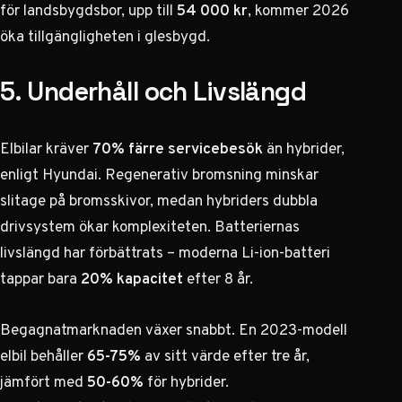
för landsbygdsbor, upp till
54 000 kr
, kommer 2026
öka tillgängligheten i glesbygd.
5. Underhåll och Livslängd
Elbilar kräver
70% färre servicebesök
än hybrider,
enligt Hyundai. Regenerativ bromsning minskar
slitage på bromsskivor, medan hybriders dubbla
drivsystem ökar komplexiteten. Batteriernas
livslängd har förbättrats – moderna Li-ion-batteri
tappar bara
20% kapacitet
efter 8 år.
Begagnatmarknaden växer snabbt. En 2023-modell
elbil behåller
65-75%
av sitt värde efter tre år,
jämfört med
50-60%
för hybrider.