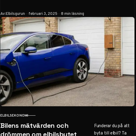
hybridbilar och
elbilar 2025. Läs om
Publicerad
Av:
Elbilsgurun
februari 3, 2025
8 min läsning
kostnader, räckvidd,
miljöpåverkan och
vilken som passar
dig bäst.
ELBILSEKONOMI
KATEGORI
Bilens mätvärden och
Funderar du på att
byta till elbil? Ta
drömmen om elbilsbytet