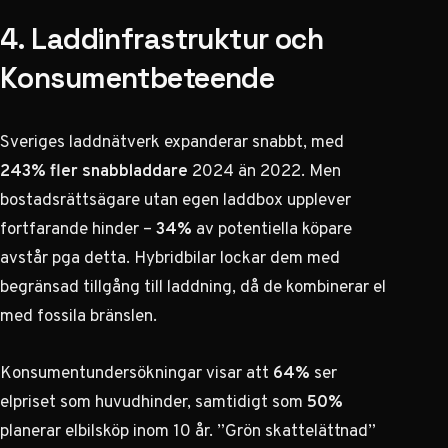
4. Laddinfrastruktur och
Konsumentbeteende
Sveriges laddnätverk expanderar snabbt, med
243% fler snabbladdare
2024 än 2022. Men
bostadsrättsägare utan egen laddbox upplever
fortfarande hinder –
34%
av potentiella köpare
avstår pga detta. Hybridbilar lockar dem med
begränsad tillgång till laddning, då de kombinerar el
med fossila bränslen.
Konsumentundersökningar visar
att
64%
ser
elpriset som huvudhinder, samtidigt som
50%
planerar elbilsköp inom 10 år. ”Grön skattelättnad”