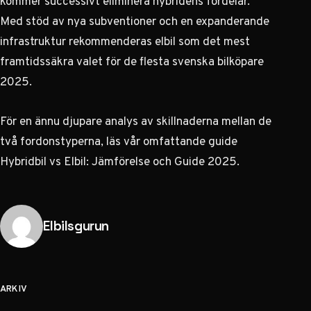
kommer successivt eliminera hybridens fördelar.
Med stöd av nya subventioner och en expanderande
infrastruktur rekommenderas elbil som det mest
framtidssäkra valet för de flesta svenska bilköpare
2025.
För en ännu djupare analys av skillnaderna mellan de
två fordonstyperna, läs vår omfattande guide
Hybridbil vs Elbil: Jämförelse och Guide 2025
.
Publicerad av
Elbilsgurun
ARKIV