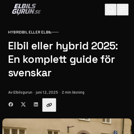
Hoppa till innehåll
HYBRIDBIL ELLER ELBIL
KATEGORI
Elbil eller hybrid 2025:
En komplett guide för
svenskar
Publicerad
Av:
Elbilsgurun
juni 12, 2025
2 min läsning
Dela med vänner