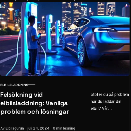
laddning på
arbetsplatsen.
ELBILSLADDNING
KATEGORI
Felsökning vid
Stöter du på problem
när du laddar din
elbilsladdning: Vanliga
elbil? Vår
problem och lösningar
felsökningsguide
hjälper dig
Publicerad
Av:
Elbilsgurun
juli 24, 2024
8 min läsning
identifiera och lösa