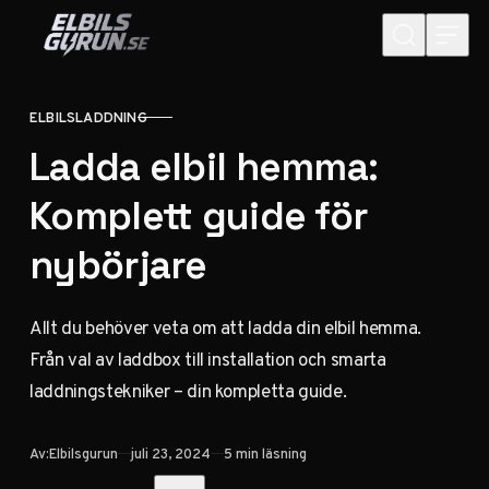
Hoppa till innehåll
ELBILSLADDNING
KATEGORI
Ladda elbil hemma:
Komplett guide för
nybörjare
Allt du behöver veta om att ladda din elbil hemma.
Från val av laddbox till installation och smarta
laddningstekniker – din kompletta guide.
Publicerad
Av:
Elbilsgurun
juli 23, 2024
5 min läsning
Dela med vänner