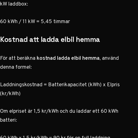
kW laddbox:
60 kWh / 11 kW = 5,45 timmar
Kostnad att ladda elbil hemma
För att beräkna
kostnad ladda elbil hemma
, använd
denna formel:
Laddningskostnad = Batterikapacitet (kWh) x Elpris
(kr/kWh)
Om elpriset är 1,5 kr/kWh och du laddar ett 60 kWh
batteri:
60 kWh x 1,5 kr/kWh = 90 kr för en full laddning