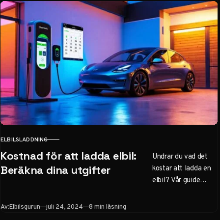
vanliga
laddningsproblem
snabbt och enkelt.
ELBILSLADDNING
KATEGORI
Kostnad för att ladda elbil:
Undrar du vad det
kostar att ladda en
Beräkna dina utgifter
elbil? Vår guide
hjälper dig beräkna
och optimera dina
Publicerad
Av:
Elbilsgurun
juli 24, 2024
8 min läsning
laddningskostnader