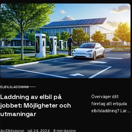
ELBILSLADDNING
KATEGORI
Laddning av elbil på
Överväger ditt
företag att erbjuda
jobbet: Möjligheter och
elbilsladdning? Lär
utmaningar
dig om möjligheter,
utmaningar och
Publicerad
Av:
Elbilsgurun
juli 24, 2024
8 min läsning
bästa praxis för