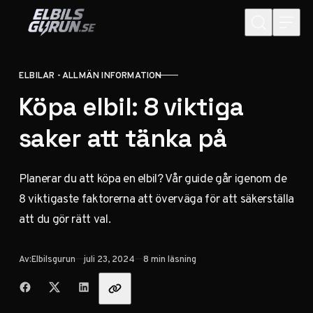
Hoppa till innehåll
ELBILAR - ALLMÄN INFORMATION
KATEGORI
Köpa elbil: 8 viktiga
saker att tänka på
Planerar du att köpa en elbil? Vår guide går igenom de
8 viktigaste faktorerna att överväga för att säkerställa
att du gör rätt val.
Publicerad
Av:
Elbilsgurun
juli 23, 2024
8 min läsning
Dela med vänner