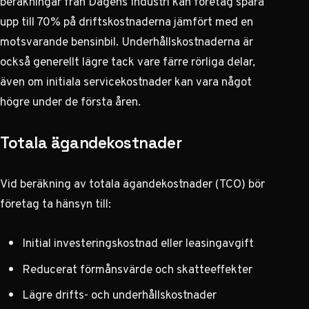
beräkningar från Dagens Industri
kan företag spara
upp till 70% på driftskostnaderna jämfört med en
motsvarande bensinbil. Underhållskostnaderna är
också generellt lägre tack vare färre rörliga delar,
även om initiala servicekostnader kan vara något
högre under de första åren.
Totala ägandekostnader
Vid beräkning av totala ägandekostnader (TCO) bör
företag ta hänsyn till:
Initial investeringskostnad eller leasingavgift
Reducerat förmånsvärde och skatteeffekter
Lägre drifts- och underhållskostnader