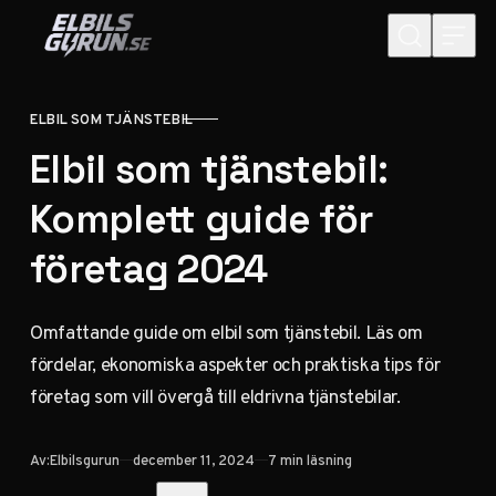
Hoppa till innehåll
ELBIL SOM TJÄNSTEBIL
KATEGORI
Elbil som tjänstebil:
Komplett guide för
företag 2024
Omfattande guide om elbil som tjänstebil. Läs om
fördelar, ekonomiska aspekter och praktiska tips för
företag som vill övergå till eldrivna tjänstebilar.
Publicerad
Av:
Elbilsgurun
december 11, 2024
7 min läsning
Dela med vänner