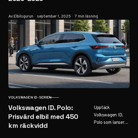
Software 5.0 med
OTA-
Publicerad
Av:
Elbilsgurun
september 1, 2025
7 min läsning
uppdateringar,
flerprofilsstöd i
We Connect ID,
förbättrad
laddning och
prestandauppgrad
eringar för ID-
bilarna.
VOLKSWAGEN ID-SERIEN
KATEGORI
Volkswagen ID. Polo:
Upptäck
Volkswagen ID.
Prisvärd elbil med 450
Polo som lanseras
km räckvidd
2026 – elbilen
med dragkrok,