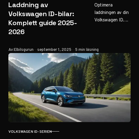
Laddning av
Optimera
laddningen av din
Volkswagen ID-bilar:
Volkswagen ID.4,
Komplett guide 2025-
ID.7 eller annan
2026
ID-modell med
praktiska tips för
snabbladdning,
Publicerad
Av:
Elbilsgurun
september 1, 2025
5 min läsning
förvärmning och
V2G-
funktionalitet för
maximal
effektivitet.
VOLKSWAGEN ID-SERIEN
KATEGORI