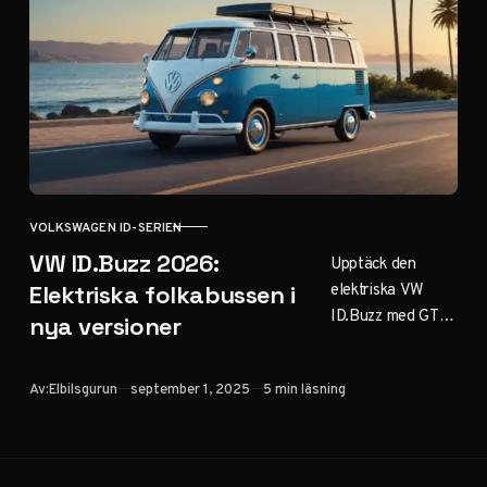
elbilsval utifrån
dina behov.
VOLKSWAGEN ID-SERIEN
KATEGORI
VW ID.Buzz 2026:
Upptäck den
elektriska VW
Elektriska folkabussen i
ID.Buzz med GTX-
nya versioner
sportversion, 7-
sitsig modell och
Publicerad
Av:
Elbilsgurun
september 1, 2025
5 min läsning
självkörande
teknologi. Jämför
räckvidd, pris och
förmånsvärde för