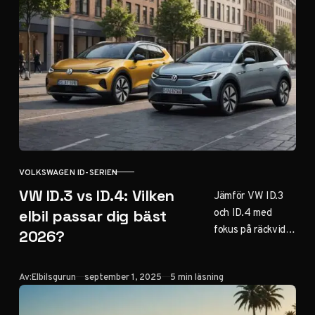
och fyrhjulsdrift.
Allt om den
sportiga elsuven
inför 2026.
VOLKSWAGEN ID-SERIEN
KATEGORI
VW ID.3 vs ID.4: Vilken
Jämför VW ID.3
och ID.4 med
elbil passar dig bäst
fokus på räckvidd,
2026?
utrymme och
praktiska
Publicerad
Av:
Elbilsgurun
september 1, 2025
5 min läsning
skillnader.
Hatchback eller
SUV? Hitta rätt