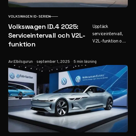
VOLKSWAGEN ID-SERIEN
KATEGORI
Volkswagen ID.4 2025:
Upptäck
serviceintervall,
Serviceintervall och V2L-
V2L-funktion och
funktion
långtidserfarenhe
ter för
Publicerad
Av:
Elbilsgurun
september 1, 2025
5 min läsning
Volkswagen ID.4
2025. Praktiska
ägartips för
optimal prestanda
och lägre
driftskostnader.