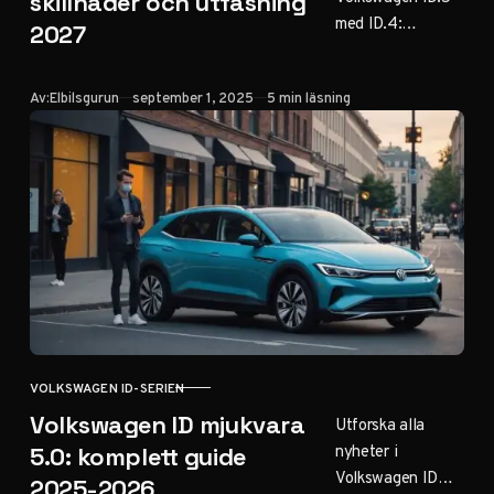
skillnader och utfasning
med ID.4:
2027
prestanda,
räckvidd och
Publicerad
Av:
Elbilsgurun
september 1, 2025
5 min läsning
design. Allt om
kommande
utfasningen 2027,
nya
uppgraderingar
och vad det
betyder för
bilköpare.
VOLKSWAGEN ID-SERIEN
KATEGORI
Volkswagen ID mjukvara
Utforska alla
nyheter i
5.0: komplett guide
Volkswagen ID
2025-2026