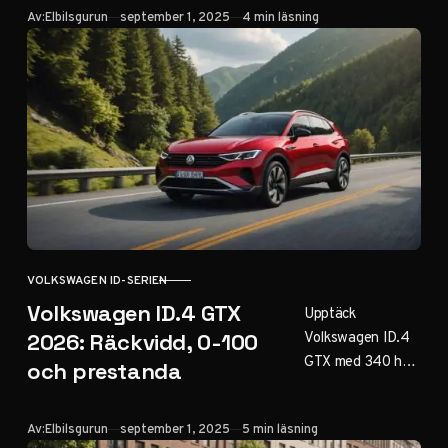
Publicerad
Av:
Elbilsgurun
september 1, 2025
4 min läsning
450 km räckvidd
och priser från
275.000 kr.
Klassiskt namn
möter framtidens
teknik.
VOLKSWAGEN ID-SERIEN
KATEGORI
Volkswagen ID.4 GTX
Upptäck
Volkswagen ID.4
2026: Räckvidd, 0-100
GTX med 340 hk,
och prestanda
0-100 km/h på
5,4 sek, upp till
Publicerad
Av:
Elbilsgurun
september 1, 2025
5 min läsning
520 km räckvidd