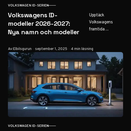
VOLKSWAGEN ID-SERIEN
KATEGORI
Volkswagens ID-
Upptäck
Volkswagens
modeller 2026-2027:
framtida
Nya namn och modeller
elbilssatsning
2026-2027: ID.
Publicerad
Av:
Elbilsgurun
september 1, 2025
4 min läsning
Polo (ID.2), ID.
Cross, 7-sitsiga
alternativ och
namnbytesstrateg
i för hela ID-
serien med
klassiska
modellnamn.
VOLKSWAGEN ID-SERIEN
KATEGORI