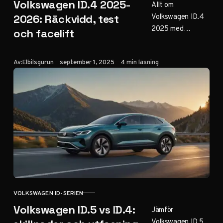
Volkswagen ID.4 2025-
Allt om
Volkswagen ID.4
2026: Räckvidd, test
2025 med
och facelift
uppdaterad
räckvidd på 550
Publicerad
Av:
Elbilsgurun
september 1, 2025
4 min läsning
km, snabbare 200
kW-laddning och
detaljer om
kommande
storfaceliften
2026 med ny
design.
VOLKSWAGEN ID-SERIEN
KATEGORI
Volkswagen ID.5 vs ID.4:
Jämför
Volkswagen ID.5