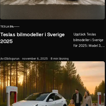
TESLA BIL
KATEGORI
Teslas bilmodeller i Sverige
Upptäck Teslas
bilmodeller i Sverige
2025
för 2025: Model 3,
Y, S och X med priser
från 443 000 SEK,
Publicerad
Av:
Elbilsgurun
november 6, 2025
8 min läsning
räckvidd upp till 660
km och Full Self-
Driving. Låga
ägandekostnader,
leasingalternativ och
tips för köp av elbil.