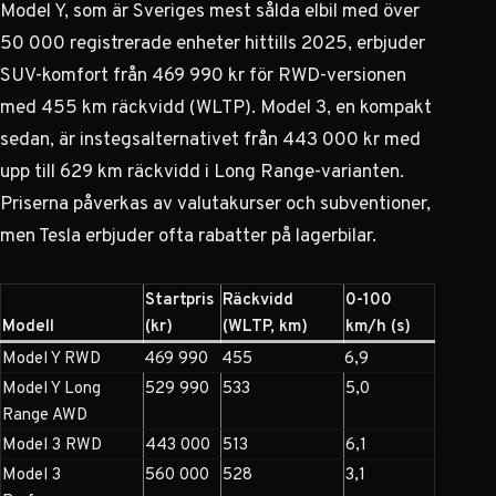
Model Y, som är Sveriges mest sålda elbil med över
50 000 registrerade enheter hittills 2025, erbjuder
SUV-komfort från 469 990 kr för RWD-versionen
med 455 km räckvidd (WLTP). Model 3, en kompakt
sedan, är instegsalternativet från 443 000 kr med
upp till 629 km räckvidd i Long Range-varianten.
Priserna påverkas av valutakurser och subventioner,
men Tesla erbjuder ofta rabatter på lagerbilar.
Startpris
Räckvidd
0-100
Modell
(kr)
(WLTP, km)
km/h (s)
Model Y RWD
469 990
455
6,9
Model Y Long
529 990
533
5,0
Range AWD
Model 3 RWD
443 000
513
6,1
Model 3
560 000
528
3,1