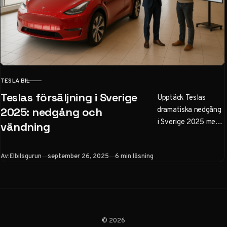
TESLA BIL
KATEGORI
Teslas försäljning i Sverige
Upptäck Teslas
dramatiska nedgång
2025: nedgång och
i Sverige 2025 med
vändning
58% minskning i Q1,
men en stark
Publicerad
Av:
Elbilsgurun
september 26, 2025
6 min läsning
återhämtning i
september på 492%.
Jämför med Europa
och konkurrenter –
tips för köp av Tesla
bil.
© 2026