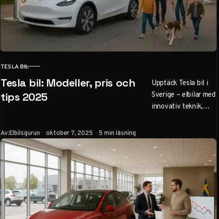
TESLA BIL
KATEGORI
Tesla bil: Modeller, pris och
Upptäck Tesla bil i
Sverige – elbilar med
tips 2025
innovativ teknik,
lång räckvidd upp till
600 km och låga
Publicerad
Av:
Elbilsgurun
oktober 7, 2025
5 min läsning
kostnader. Läs om
Model 3, Model Y,
priser från 450 000
kr, leasing och varför
det är ett bra val för
nybörjare och
familjer.