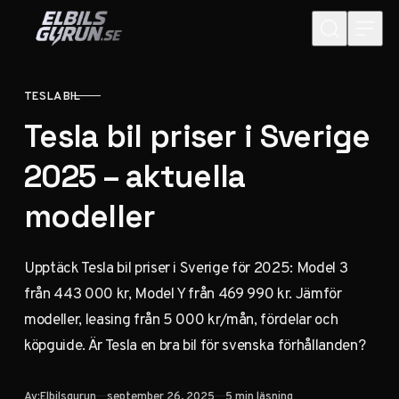
Hoppa till innehåll
TESLA BIL
KATEGORI
Tesla bil priser i Sverige
2025 – aktuella
modeller
Upptäck Tesla bil priser i Sverige för 2025: Model 3
från 443 000 kr, Model Y från 469 990 kr. Jämför
modeller, leasing från 5 000 kr/mån, fördelar och
köpguide. Är Tesla en bra bil för svenska förhållanden?
Publicerad
Av:
Elbilsgurun
september 26, 2025
5 min läsning