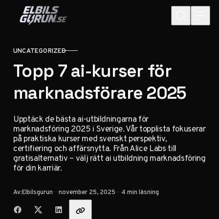
Hoppa till innehåll
UNCATEGORIZED
KATEGORI
Topp 7 ai-kurser för
marknadsförare 2025
Upptäck de bästa ai-utbildningarna för
marknadsföring 2025 i Sverige. Vår topplista fokuserar
på praktiska kurser med svenskt perspektiv,
certifiering och affärsnytta. Från Alice Labs till
gratisalternativ – välj rätt ai utbildning marknadsföring
för din karriär.
Publicerad
Av:
Elbilsgurun
november 25, 2025
4 min läsning
Dela med vänner