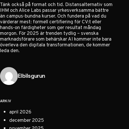
Tänk också på format och tid. Distansalternativ som
IHM och Alice Labs passar yrkesverksamma bättre
än campus-bundna kurser. Och fundera på vad du
värderar mest: formell certifiering för CV:t eller
hands-on färdigheter som ger resultat måndag
morgon. För 2025 är trenden tydlig – svenska
marknadsförare som behärskar AI kommer inte bara
överleva den digitala transformationen, de kommer
leda den.
Publicerad av
Elbilsgurun
ARKIV
april 2026
december 2025
november 2025