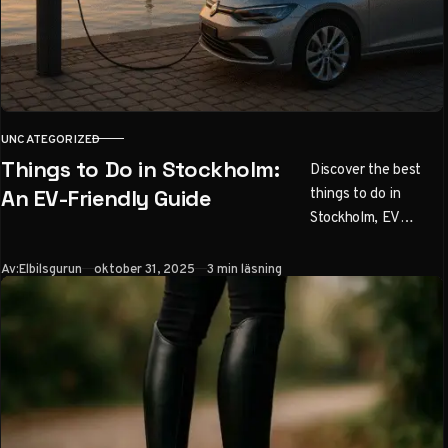
UNCATEGORIZED
KATEGORI
Things to Do in Stockholm:
Discover the best
things to do in
An EV-Friendly Guide
Stockholm, EV
routes, charging tips,
top sights, and day
Publicerad
Av:
Elbilsgurun
oktober 31, 2025
3 min läsning
trips from
Elbilsgurun.