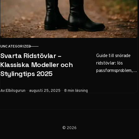
UNCATEGORIZED
KATEGORI
Svarta Ridstövlar –
Guide till snörade
ridstövlar: lös
Klassiska Modeller och
passformsproblem,
Stylingtips 2025
ökad stabilitet och
flexibilitet. Jämför
Publicerad
Av:
Elbilsgurun
augusti 25, 2025
8 min läsning
modeller 2025,
skötsel, säkerhet och
tips för hopp &
dressyr.
© 2026