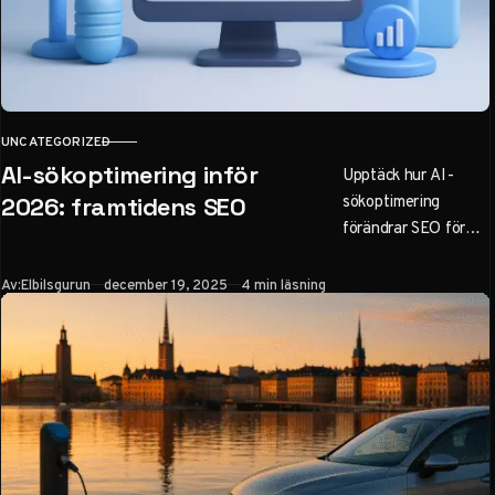
UNCATEGORIZED
KATEGORI
AI-sökoptimering inför
Upptäck hur AI-
sökoptimering
2026: framtidens SEO
förändrar SEO för
svenska företag. Lär
dig AEO, praktiska
Publicerad
Av:
Elbilsgurun
december 19, 2025
4 min läsning
steg för att optimera
innehåll för ChatGPT
och Google Gemini,
och undvik misstag
inför 2026. Bli
synlig i AI-drivna
sökningar.