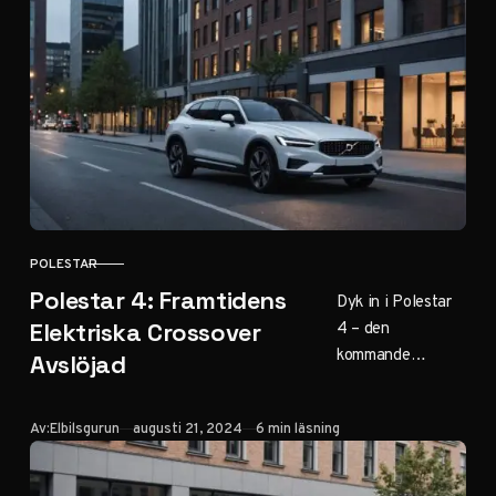
guide ger dig alla
detaljer. Klicka för
SUV-revolution!
POLESTAR
KATEGORI
Polestar 4: Framtidens
Dyk in i Polestar
4 – den
Elektriska Crossover
kommande
Avslöjad
elektriska
crossovern som
Publicerad
Av:
Elbilsgurun
augusti 21, 2024
6 min läsning
lovar att
omdefinierar sin
klass. Från design