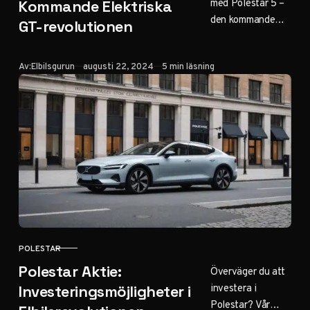
med Polestar 5 –
Kommande Elektriska
den kommande
GT-revolutionen
elektriska GT-
bilen som lovar
Publicerad
Av:
Elbilsgurun
augusti 22, 2024
5 min läsning
att omdefinierar
långdistansresor.
Här är allt vi vet
hittills. Klicka för
framtidsvision!
POLESTAR
KATEGORI
Polestar Aktie:
Överväger du att
investera i
Investeringsmöjligheter i
Polestar? Vår