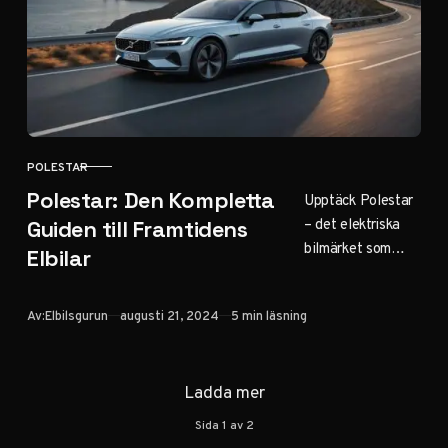
elektrisk
körupplevelse!
POLESTAR
KATEGORI
Polestar: Den Kompletta
Upptäck Polestar
– det elektriska
Guiden till Framtidens
bilmärket som
Elbilar
revolutionerar
bilindustrin. Från
Publicerad
Av:
Elbilsgurun
augusti 21, 2024
5 min läsning
design till
prestanda, här är
allt du behöver
Ladda mer
veta. Klicka för
framtidens
Sida
1
av
2
mobilitet!