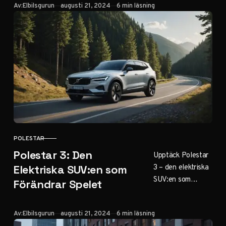
början på en ny
Publicerad
Av:
Elbilsgurun
augusti 21, 2024
6 min läsning
era. Från teknik
till design, här är
allt om denna
unika bil. Klicka
för lyx och
prestanda!
POLESTAR
KATEGORI
Polestar 3: Den
Upptäck Polestar
3 – den elektriska
Elektriska SUV:en som
SUV:en som
Förändrar Spelet
kombinerar lyx,
prestanda och
Publicerad
Av:
Elbilsgurun
augusti 21, 2024
6 min läsning
hållbarhet. Vår