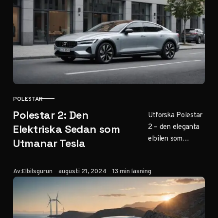
till teknik, här är
allt vi vet. Klicka
för
framtidsinblick!
POLESTAR
KATEGORI
Polestar 2: Den
Utforska Polestar
2 – den eleganta
Elektriska Sedan som
elbilen som
Utmanar Tesla
kombinerar lyx
med hållbarhet.
Publicerad
Av:
Elbilsgurun
augusti 21, 2024
13 min läsning
Vår guide avslöjar
allt från
prestanda till
priser. Klicka för