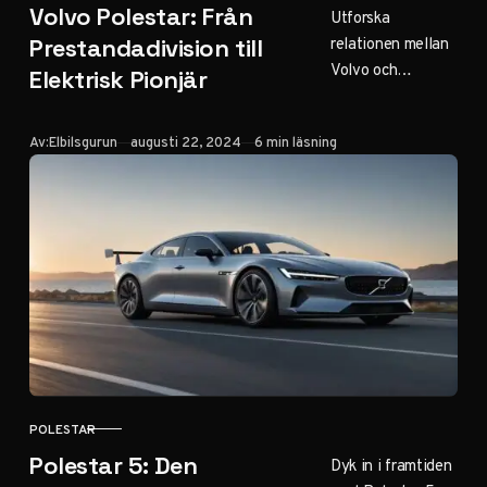
Volvo Polestar: Från
Utforska
relationen mellan
Prestandadivision till
Volvo och
Elektrisk Pionjär
Polestar – från
racingdivision till
Publicerad
Av:
Elbilsgurun
augusti 22, 2024
6 min läsning
elektrisk
innovatör. Vår
guide avslöjar
historien och
framtiden. Klicka
för svensk
bilinnovation!
POLESTAR
KATEGORI
Polestar 5: Den
Dyk in i framtiden