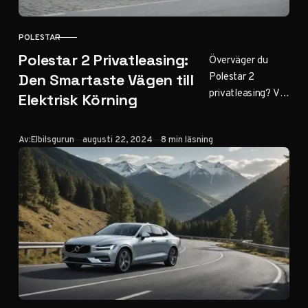
POLESTAR
KATEGORI
Polestar 2 Privatleasing:
Överväger du
Polestar 2
Den Smartaste Vägen till
privatleasing? Vår
Elektrisk Körning
guide hjälper dig
navigera genom
Publicerad
Av:
Elbilsgurun
augusti 22, 2024
8 min läsning
alternativen för
att hitta det
bästa
erbjudandet.
Klicka för smidig
övergång till elbil!