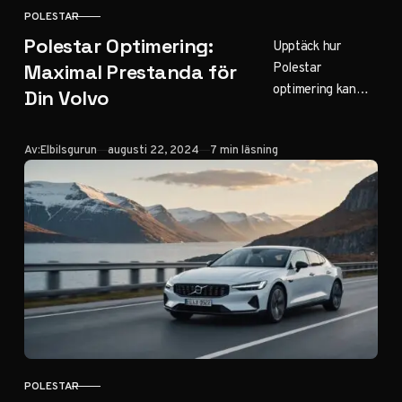
POLESTAR
KATEGORI
Polestar Optimering:
Upptäck hur
Polestar
Maximal Prestanda för
optimering kan
Din Volvo
förvandla din
Volvo. Från ökad
Publicerad
Av:
Elbilsgurun
augusti 22, 2024
7 min läsning
effekt till
förbättrad
körkänsla, här är
allt du behöver
veta. Klicka för
att boosta din
Volvo!
POLESTAR
KATEGORI