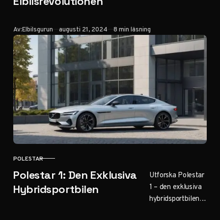
Elbilsrevolutionen
omfattande guide
ger dig allt du
Publicerad
Av:
Elbilsgurun
augusti 21, 2024
8 min läsning
behöver veta om
Polestar-aktien.
Klicka för
finansiell insikt i
elbilsmarknaden!
POLESTAR
KATEGORI
Polestar 1: Den Exklusiva
Utforska Polestar
1 – den exklusiva
Hybridsportbilen
hybridsportbilen
som markerade