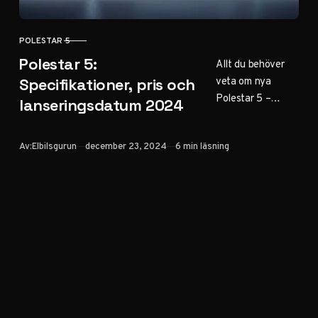
POLESTAR 5
KATEGORI
Polestar 5:
Allt du behöver
veta om nya
Specifikationer, pris och
Polestar 5 –
lanseringsdatum 2024
prestanda,
räckvidd, pris och
Publicerad
Av:
Elbilsgurun
december 23, 2024
6 min läsning
när den kommer
till Sverige.
Jämförelse med
andra elbilar i
premiumsegmente
t.