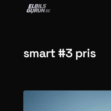
Hoppa till innehåll
smart #3 pris