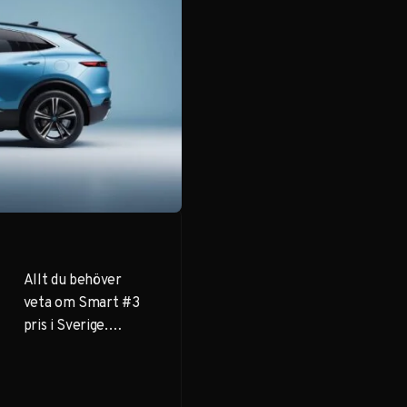
Allt du behöver
veta om Smart #3
pris i Sverige.
Jämför olika
modeller,
utrustningsnivåer