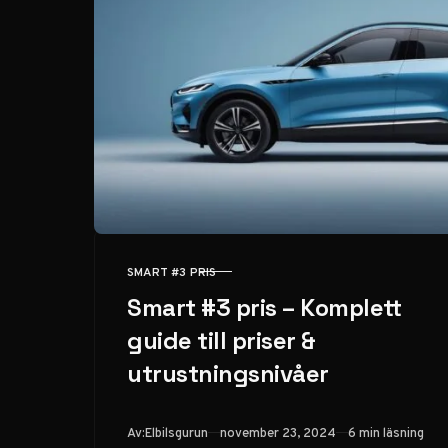
SMART #3 PRIS
KATEGORI
Smart #3 pris – Komplett
guide till priser &
utrustningsnivåer
Publicerad
Av:
Elbilsgurun
november 23, 2024
6 min läsning