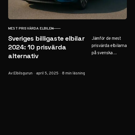
MEST PRISVÄRDA ELBILEN
KATEGORI
Sveriges billigaste elbilar
Jämför de mest
prisvärda elbilarna
2024: 10 prisvärda
på svenska
alternativ
marknaden 2024.
Hitta rätt elbil
Publicerad
Av:
Elbilsgurun
april 5, 2025
8 min läsning
baserat på pris,
räckvidd och
utrustning –
komplett guide
med expertråd.