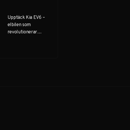
Upptäck Kia EV6 –
elbilen som
revolutionerar
bilkörningen. Från
banbrytande design
till imponerande
räckvidd, här är allt
du behöver veta.
Klicka för elektrisk
körupplevelse!