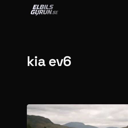
Hoppa till innehåll
kia ev6