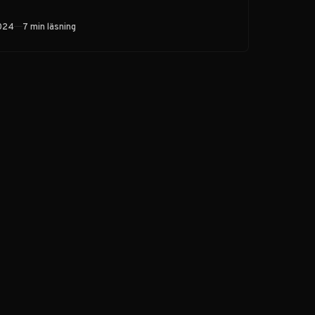
lastkapacitet, här är
hur EV6 möter alla
2024
7 min läsning
dina
transportbehov.
Klicka för praktisk
elbilsguide!