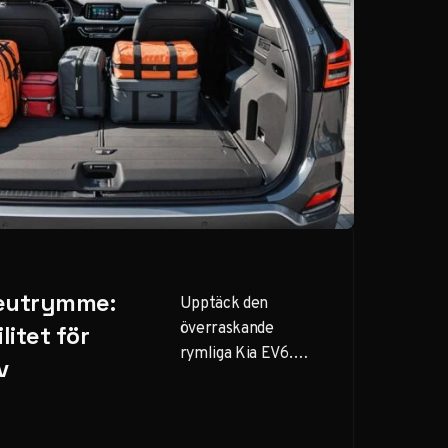
eutrymme:
Upptäck den
överraskande
litet för
rymliga Kia EV6.
v
Från smart
förvaring till
flexibel