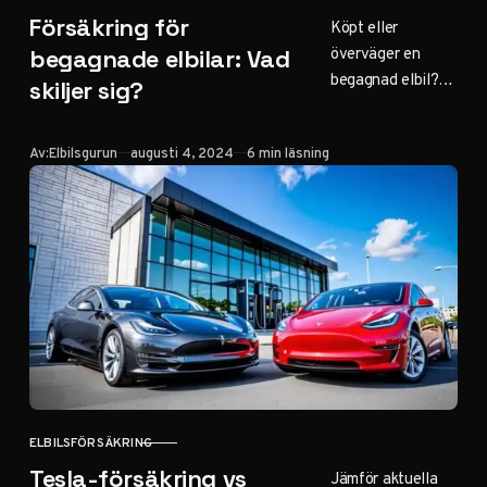
KATEGORI
Försäkring för
Köpt eller
överväger en
begagnade elbilar: Vad
begagnad elbil?
skiljer sig?
Lär dig om de
speciella
Publicerad
Av:
Elbilsgurun
augusti 4, 2024
6 min läsning
försäkringsaspekt
erna för äldre
elbilar och hur du
säkrar bästa
möjliga skydd.
ELBILSFÖRSÄKRING
KATEGORI
Tesla-försäkring vs
Jämför aktuella