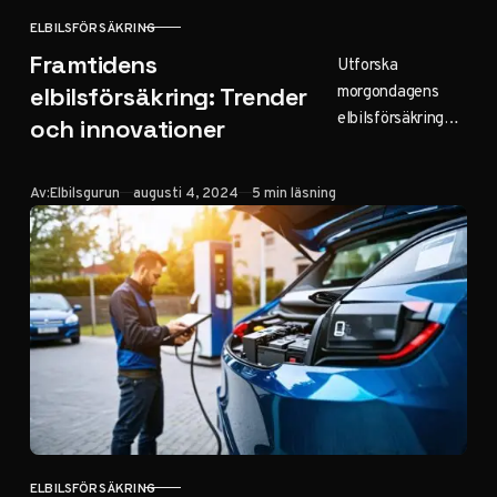
ELBILSFÖRSÄKRING
KATEGORI
Framtidens
Utforska
morgondagens
elbilsförsäkring: Trender
elbilsförsäkringar.
och innovationer
Från AI-driven
prissättning till
Publicerad
Av:
Elbilsgurun
augusti 4, 2024
5 min läsning
nya risker som
cybersäkerhet –
så förbereder du
dig för framtidens
försäkringslösning
ar.
ELBILSFÖRSÄKRING