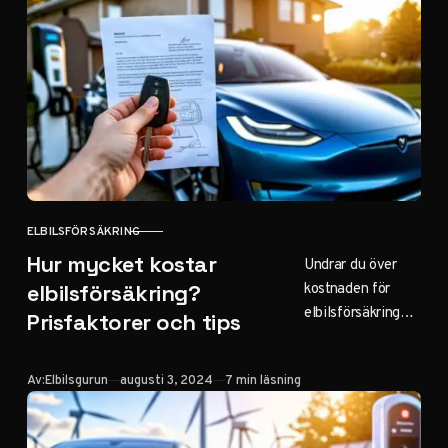
kostnader och
framtida trender.
ELBILSFÖRSÄKRING
KATEGORI
Hur mycket kostar
Undrar du över
kostnaden för
elbilsförsäkring?
elbilsförsäkring?
Prisfaktorer och tips
Utforska
prisfaktorer,
Publicerad
Av:
Elbilsgurun
augusti 3, 2024
7 min läsning
jämför kostnader
och hitta smarta
sätt att spara på