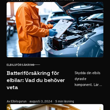
göra vid en olycka
och hur du
säkerställer bästa
möjliga utfall.
ELBILSFÖRSÄKRING
KATEGORI
Batteriförsäkring för
Skydda din elbils
dyraste
elbilar: Vad du behöver
komponent. Lär
veta
dig allt om
batteriförsäkring
Publicerad
Av:
Elbilsgurun
augusti 3, 2024
5 min läsning
för elbilar, från
täckning till