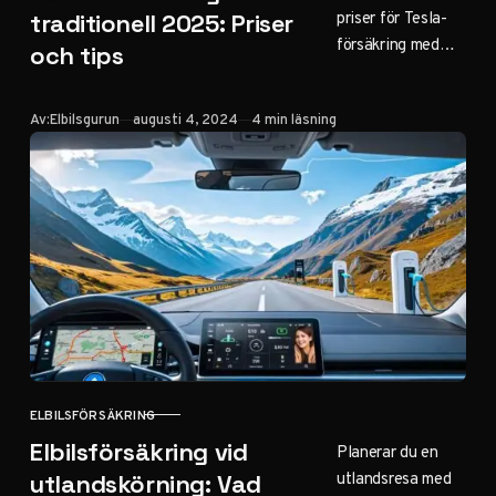
priser för Tesla-
traditionell 2025: Priser
försäkring med
och tips
traditionella
alternativ 2025.
Publicerad
Av:
Elbilsgurun
augusti 4, 2024
4 min läsning
Få konkreta tips
för att sänka din
premie och förstå
varför
kostnaderna
stigit.
ELBILSFÖRSÄKRING
KATEGORI
Elbilsförsäkring vid
Planerar du en
utlandsresa med
utlandskörning: Vad