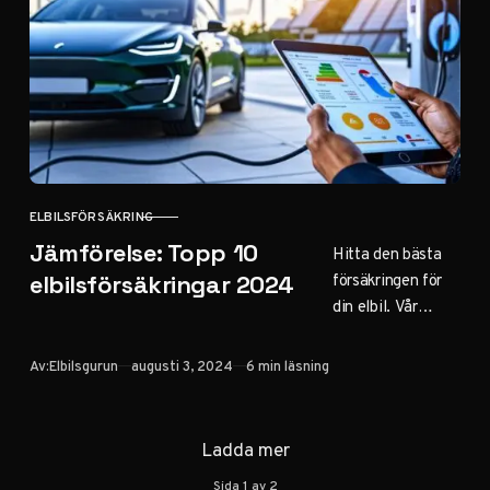
din
försäkringspremie.
ELBILSFÖRSÄKRING
KATEGORI
Jämförelse: Topp 10
Hitta den bästa
försäkringen för
elbilsförsäkringar 2024
din elbil. Vår
omfattande
jämförelse av
Publicerad
Av:
Elbilsgurun
augusti 3, 2024
6 min läsning
topp 10
elbilsförsäkringar
2024 hjälper dig
Ladda mer
göra ett
Sida
1
av
2
informerat val.