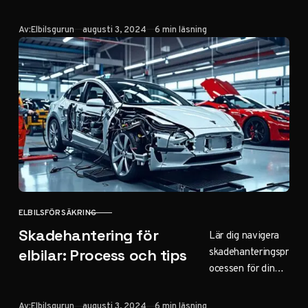
till cybersäkerhet.
Publicerad
Av:
Elbilsgurun
augusti 3, 2024
6 min läsning
Se aktuella priser
och täckning för
olika
elbilsmodeller
2026.
ELBILSFÖRSÄKRING
KATEGORI
Skadehantering för
Lär dig navigera
skadehanteringspr
elbilar: Process och tips
ocessen för din
elbil. Expertråd
om vad du ska
Publicerad
Av:
Elbilsgurun
augusti 3, 2024
6 min läsning