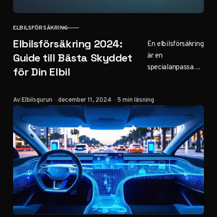
ELBILSFÖRSÄKRING
KATEGORI
Elbilsförsäkring 2024:
En elbilsförsäkring
är en
Guide till Bästa Skyddet
specialanpassad
för Din Elbil
fordonsförsäkring
som täcker både
Publicerad
Av:
Elbilsgurun
december 11, 2024
5 min läsning
standardkompone
nter och
elbilsspecifika
delar som
batterier,
laddningsutrustnin
g och elektriska
system. Den…