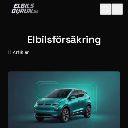
Hoppa till innehåll
Elbilsförsäkring
11
Artiklar