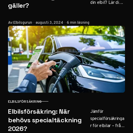
din elbil? Lär dig
gäller?
allt om
försäkringsskydd,
Publicerad
Av:
Elbilsgurun
augusti 3, 2024
6 min läsning
assistans och vad
du bör tänka på
för en
bekymmersfri
resa.
ELBILSFÖRSÄKRING
KATEGORI
Elbilsförsäkring: När
Jämför
specialförsäkringa
behövs specialtäckning
r för elbilar – från
2026?
batteriförsäkring