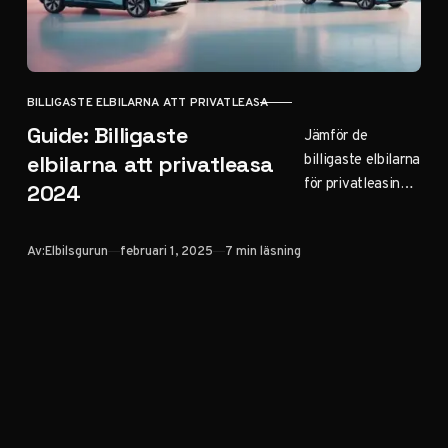
BILLIGASTE ELBILARNA ATT PRIVATLEASA
KATEGORI
Guide: Billigaste
Jämför de
billigaste elbilarna
elbilarna att privatleasa
för privatleasing.
2024
Vi guidar dig
genom priser,
Publicerad
Av:
Elbilsgurun
februari 1, 2025
7 min läsning
räckvidd och
viktiga faktorer
att tänka på när
du väljer elbil att
leasa.